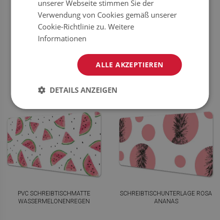
unserer Webseite stimmen Sie der
SCHREIBTISCHUNTERLAGE
PVC SCHREIBTISCHMATTE
Verwendung von Cookies gemäß unserer
ANANAS
ANANASMUSTER
Cookie-Richtlinie zu.
Weitere
Informationen
39.99
39.99
PREIS:
EUR
PREIS:
EUR
JETZT
JETZT
KAUFEN
KAUFEN
ALLE AKZEPTIEREN
DETAILS ANZEIGEN
PVC SCHREIBTISCHMATTE
SCHREIBTISCHUNTERLAGE ROSA
WASSERMELONENREGEN
ANANAS