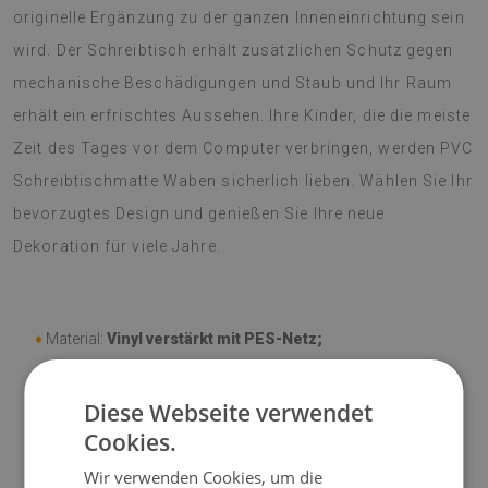
originelle Ergänzung zu der ganzen Inneneinrichtung sein
wird. Der Schreibtisch erhält zusätzlichen Schutz gegen
mechanische Beschädigungen und Staub und Ihr Raum
erhält ein erfrischtes Aussehen. Ihre Kinder, die die meiste
Zeit des Tages vor dem Computer verbringen, werden PVC
Schreibtischmatte Waben sicherlich lieben. Wählen Sie Ihr
bevorzugtes Design und genießen Sie Ihre neue
Dekoration für viele Jahre.
♦
Material:
Vinyl verstärkt mit PES-Netz;
♦
Dicke:
1,6 mm
;
Diese Webseite verwendet
Cookies.
♦
Mattentöne können geringfügig von der Visualisierung
abweichen.
Wir verwenden Cookies, um die