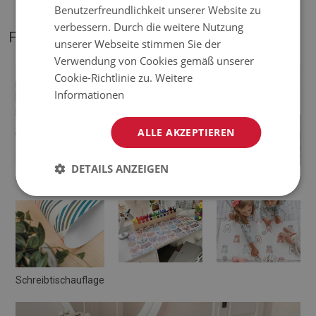
Benutzerfreundlichkeit unserer Website zu
verbessern. Durch die weitere Nutzung
FOTOS VON UNSEREM PRODUKT
unserer Webseite stimmen Sie der
Verwendung von Cookies gemäß unserer
Cookie-Richtlinie zu.
Weitere
Informationen
ALLE AKZEPTIEREN
DETAILS ANZEIGEN
Schreibtischunterlage
Deskpad
Schreibtischauflage