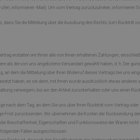
rufen, informieren -Mail). Um vom Vertrag zurückzutreten, informieren Sie
s, dass Sie die Mitteilung über die Ausübung des Rechts zum Rücktritt vo
ertrag erstatten wir Ihnen alle von Ihnen erhaltenen Zahlungen, einschli
ere als die von uns angebotene Versandart gewählt haben, d. h. Der günst
 an dem die Mitteilung über Ihren Widerruf dieses Vertrags bei uns ein
gesetzt haben, es sei denn, mit Ihnen wurde ausdrücklich etwas anderes
ttung verweigern, bis wir den Artikel zurückerhalten oder uns einen Rück
age nach dem Tag, an dem Sie uns über Ihren Rücktritt vom Vertrag oder
-Tage-Frist zurücksenden. Wir übernehmen die Kosten der Rücksendung de
 der Beschaffenheit, Eigenschaften und Funktionsweise der Waren nicht
n folgenden Fällen ausgeschlossen: