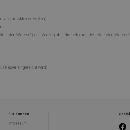
trag zurücktreten wollen)
n.
 folgenden Waren(*) den Vertrag über die Lieferung der folgenden Waren(*
f Papier eingereicht wird)
Für Kunden
Socia
Impressum