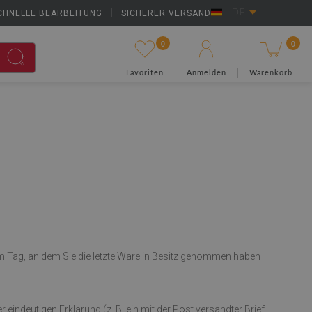
CHNELLE BEARBEITUNG
|
SICHERER VERSAND
DE
0
0
Favoriten
Anmelden
Warenkorb
m Tag, an dem Sie die letzte Ware in Besitz genommen haben
ndeutigen Erklärung (z. B. ein mit der Post versandter Brief,