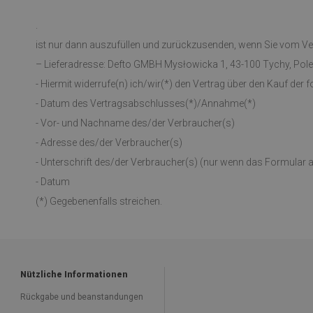
.
ist nur dann auszufüllen und zurückzusenden, wenn Sie vom Ver
– Lieferadresse: Defto GMBH Mysłowicka 1, 43-100 Tychy, Pole
- Hiermit widerrufe(n) ich/wir(*) den Vertrag über den Kauf der
- Datum des Vertragsabschlusses(*)/Annahme(*)
- Vor- und Nachname des/der Verbraucher(s)
- Adresse des/der Verbraucher(s)
- Unterschrift des/der Verbraucher(s) (nur wenn das Formular au
- Datum
(*) Gegebenenfalls streichen.
Nützliche Informationen
Rückgabe und beanstandungen