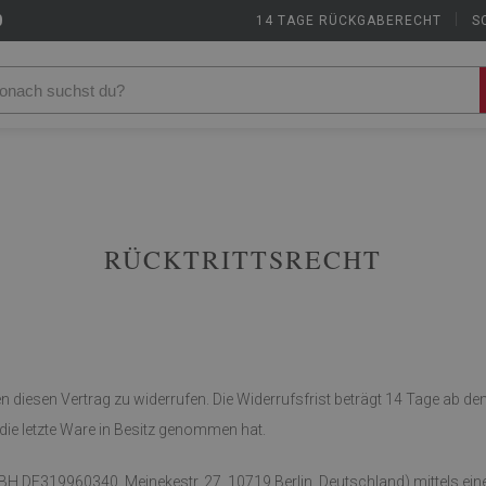
9
14 TAGE RÜCKGABERECHT
|
S
RÜCKTRITTSRECHT
diesen Vertrag zu widerrufen. Die Widerrufsfrist beträgt 14 Tage ab de
, die letzte Ware in Besitz genommen hat.
319960340, Meinekestr. 27, 10719 Berlin, Deutschland) mittels einer ei