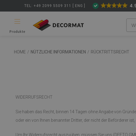
4.
TEL: +49 2099 5509 311 [ ENG ]
Produkte
HOME
/
NÜTZLICHE INFORMATIONEN
/
RÜCKTRITTSRECHT
WIDERRUFSRECHT
Sie haben das Recht, binnen 14 Tagen ohne Angabe von Gründen 
oder ein von Ihnen benannter Dritter, der nicht der Beförderer ist
Um Ihr Widerrufsrecht auszuüben, müssen Sie uns (DEFTO GMBH DE