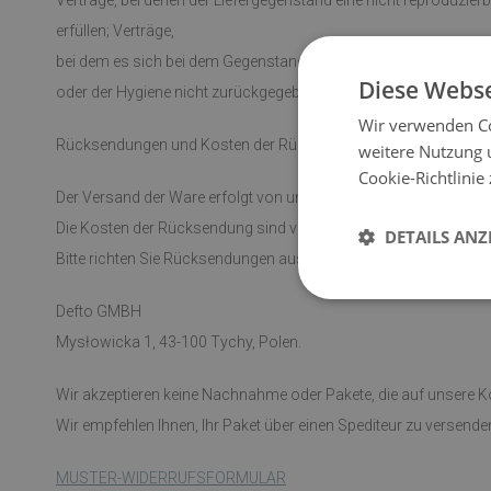
Verträge, bei denen der Liefergegenstand eine nicht reproduzierb
erfüllen; Verträge,
bei dem es sich bei dem Gegenstand der Lieferung um einen in 
Diese Webse
oder der Hygiene nicht zurückgegeben werden kann, wenn die V
Wir verwenden Co
Rücksendungen und Kosten der Rücksendung von Waren
weitere Nutzung 
Cookie-Richtlinie
Der Versand der Ware erfolgt von unserem Lager in Polen aus,
Die Kosten der Rücksendung sind vom Käufer zu tragen.
DETAILS ANZ
Bitte richten Sie Rücksendungen ausschließlich an die folgende
Defto GMBH
Mysłowicka 1, 43-100 Tychy, Polen.
Wir akzeptieren keine Nachnahme oder Pakete, die auf unsere 
Wir empfehlen Ihnen, Ihr Paket über einen Spediteur zu versen
MUSTER-WIDERRUFSFORMULAR