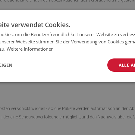
are Sache ist, die nach den Spezifikationen des Verbrauchers hergestellt
einer versiegelten Verpackung gelieferten Artikel handelt, der nach de
ite verwendet Cookies.
erpackung nach der Lieferung geöffnet wurde
okies, um die Benutzerfreundlichkeit unserer Website zu verbes
unserer Webseite stimmen Sie der Verwendung von Cookies gem
 zu.
Weitere Informationen
 daher muss auch die Rücksendung an unsere Lageradresse in Polen erfo
EIGEN
ALLE A
 Adresse:
Kosten verschickt werden - solche Pakete werden automatisch an den A
den, der eine Sendungsverfolgung ermöglicht, und den Nachweis über di