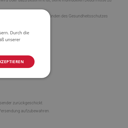
 wird oder dazu bestimmt ist, seine individuellen Bedürfnisse zu
m Öffnen der Verpackung aus Gründen des Gesundheitsschutzes
sern. Durch die
äß unserer
lgen.
KZEPTIEREN
bsender zurückgeschickt.
e Versendung aufzubewahren.