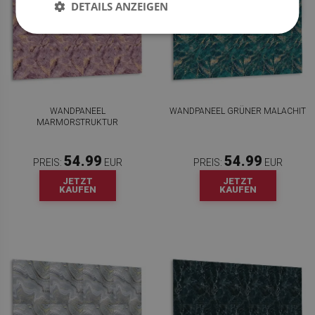
DETAILS ANZEIGEN
WANDPANEEL
WANDPANEEL GRÜNER MALACHIT
MARMORSTRUKTUR
54.99
54.99
PREIS:
EUR
PREIS:
EUR
JETZT
JETZT
KAUFEN
KAUFEN