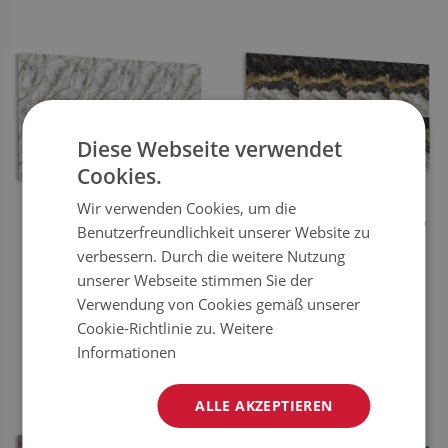
Diese Webseite verwendet
Cookies.
Wir verwenden Cookies, um die
WANDPANEEL
WANDPANEEL SELBSTKLEBEND
Benutzerfreundlichkeit unserer Website zu
MARMORSTRUKTUR
MARMORSTRAND
verbessern. Durch die weitere Nutzung
unserer Webseite stimmen Sie der
54.99
54.99
PREIS:
EUR
PREIS:
EUR
Verwendung von Cookies gemäß unserer
JETZT
JETZT
Cookie-Richtlinie zu.
Weitere
KAUFEN
KAUFEN
Informationen
ALLE AKZEPTIEREN