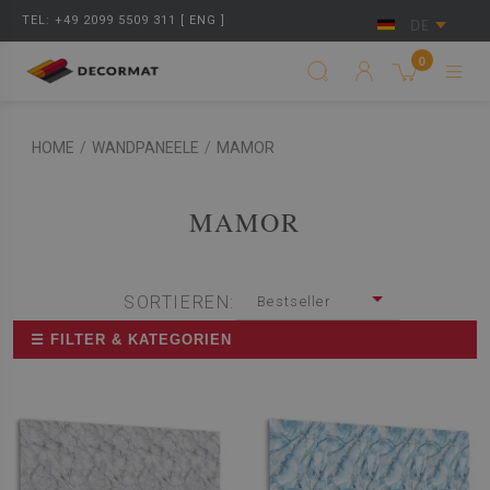
TEL: +49 2099 5509 311 [ ENG ]
DE
0
HOME
/
WANDPANEELE
/
MAMOR
MAMOR
SORTIEREN:
Bestseller
☰ FILTER & KATEGORIEN