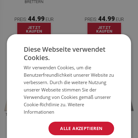
RETTERN
44.99
44.99
PREIS:
EUR
PREIS:
EUR
JETZT
JETZT
KAUFEN
KAUFEN
Diese Webseite verwendet
Cookies.
Wir verwenden Cookies, um die
Benutzerfreundlichkeit unserer Website zu
verbessern. Durch die weitere Nutzung
unserer Webseite stimmen Sie der
Verwendung von Cookies gemäß unserer
Cookie-Richtlinie zu.
Weitere
Informationen
TEPPICH AUSSENBEREICH HELLE B
GARTENTEPPICH CRACKTER
RETTER
BETON
ALLE AKZEPTIEREN
44.99
44.99
PREIS:
EUR
PREIS:
EUR