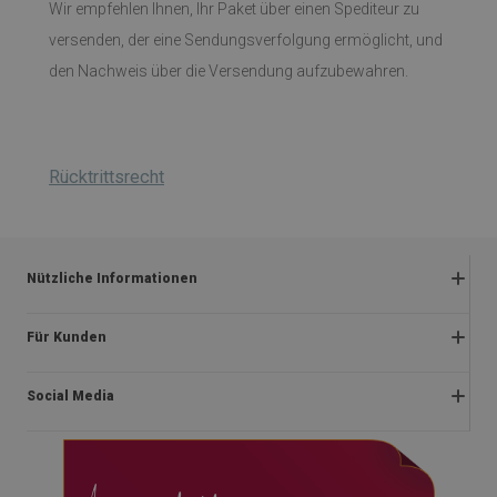
Wir empfehlen Ihnen, Ihr Paket über einen Spediteur zu
versenden, der eine Sendungsverfolgung ermöglicht, und
den Nachweis über die Versendung aufzubewahren.
Rücktrittsrecht
Nützliche Informationen
Rückgabe und beanstandungen
Für Kunden
Satzung
Impressum
Datenschutzerklärung
Social Media
Über uns
Lieferung
Montageanleitung
Rücktrittsrecht
facebook
Blog
Zahlungen
instagram