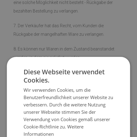
eine solche Möglichkeit nicht besteht - Rückgabe der
bezahlten Bestellung zu verlangen.
7. Der Verkäufer hat das Recht, vom Kunden die
Rückgabe der mangelhaften Ware zu verlangen.
8. Es können nur Waren in dem Zustand beanstandet
werden, in dem sie geliefert wurden.
Diese Webseite verwendet
9. Schäden, die durch unsachgemäße oder pflichtwidrige
Cookies.
Handlungen entstehen, begründen keine Ansprüche
Wir verwenden Cookies, um die
gegen den Verkäufer.
Benutzerfreundlichkeit unserer Website zu
verbessern. Durch die weitere Nutzung
unserer Webseite stimmen Sie der
Rückgabe / Retouren
Verwendung von Cookies gemäß unserer
Cookie-Richtlinie zu.
Weitere
Informationen
Zwar werden alle unsere Produkte auf Bestellung gefertigt