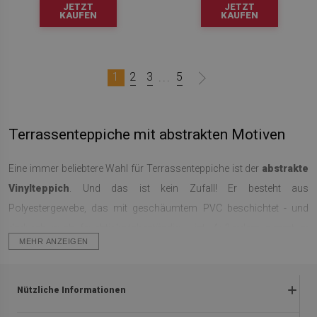
JETZT
JETZT
KAUFEN
KAUFEN
1
2
3
5
...
Terrassenteppiche mit abstrakten Motiven
Eine immer beliebtere Wahl für Terrassenteppiche ist der
abstrakte
Vinylteppich
. Und das ist kein Zufall! Er besteht aus
Polyestergewebe, das mit geschäumtem PVC beschichtet - und
dadurch auch feuchtigkeitsbeständig - ist. Außerdem nimmt er
MEHR ANZEIGEN
keinen Schmutz auf, so dass er sehr leicht sauber zu halten ist. Es
sollte hinzugefügt werden, dass Outdoor-Teppiche auch im Innern
unseres Hauses gut funktionieren. Besonders im Sommer
Nützliche Informationen
verbringen wir die meiste Zeit im Garten, auf der Terrasse oder dem