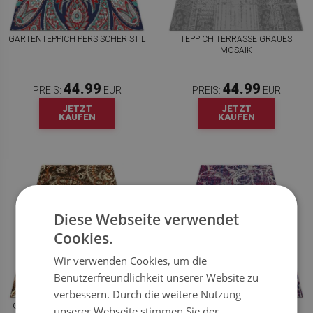
GARTENTEPPICH PERSISCHER STIL
TEPPICH TERRASSE GRAUES
MOSAIK
44.99
44.99
PREIS:
EUR
PREIS:
EUR
JETZT
JETZT
KAUFEN
KAUFEN
Diese Webseite verwendet
Cookies.
Wir verwenden Cookies, um die
Benutzerfreundlichkeit unserer Website zu
verbessern. Durch die weitere Nutzung
GARTENTEPPICH PAISLEY RETRO
OUTDOOR TEPPICH RETRO-
unserer Webseite stimmen Sie der