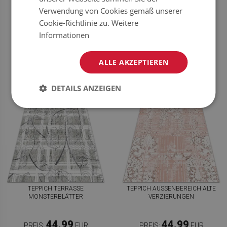
ABSTRAKTION
Verwendung von Cookies gemäß unserer
Cookie-Richtlinie zu.
Weitere
44.99
44.99
PREIS:
EUR
PREIS:
EUR
Informationen
JETZT
JETZT
KAUFEN
KAUFEN
ALLE AKZEPTIEREN
DETAILS ANZEIGEN
TEPPICH TERRASSE
TEPPICH AUSSENBEREICH ALTE V
MONSTERBLÄTTER
ERZIERUNGEN
44.99
44.99
PREIS:
EUR
PREIS:
EUR