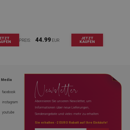
ETZT
JETZT
44.99
PREIS:
EUR
AUFEN
KAUFEN
Newsletter
l Media
facebook
Abonnieren Sie unseren Newsletter, um
instagram
Informationen über neue Lieferungen,
youtube
Sonderangebote und vieles mehr zu erhalten
Sie erhalten -2 EURO Rabatt auf Ihre Einkäufe!