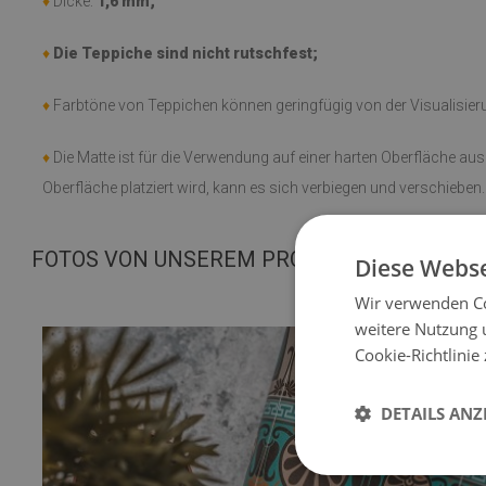
♦
Dicke:
1,6 mm;
♦
Die Teppiche sind nicht rutschfest;
♦
Farbtöne von Teppichen können geringfügig von der Visualisie
♦
Die Matte ist für die Verwendung auf einer harten Oberfläche au
Oberfläche platziert wird, kann es sich verbiegen und verschieben.
FOTOS VON UNSEREM PRODUKT
Diese Webse
Wir verwenden Co
weitere Nutzung 
Cookie-Richtlinie
DETAILS ANZ