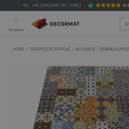
4.
TEL: +49 2099 5509 311 [ ENG ]
Produkte
HOME
/
TERRASSENTEPPICHE
/
MOSAIKEN
/
TERRASSENTEP