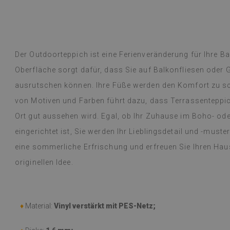
übersetzt,
siehe Original
)
Vinylfliesen – e
Weiterlesen
an Designs mac
alunska
Lieferung erfol
Beatrycz
hr
vor 1 Jahr
beschrieben, gu
Der Outdoorteppich ist eine Ferienveränderung für Ihre B
kinderleicht, d
Oberfläche sorgt dafür, dass Sie auf Balkonfliesen oder 
mühelos, und da
begeistert und
ausrutschen können. Ihre Füße werden den Komfort zu sc
dünne Folie leis
von Motiven und Farben führt dazu, dass Terrassenteppi
einer Woche, u
Ort gut aussehen wird. Egal, ob Ihr Zuhause im Boho- ode
dem Gasherd (üb
Probleme festge
eingerichtet ist, Sie werden Ihr Lieblingsdetail und -muste
einem feuchten
eine sommerliche Erfrischung und erfreuen Sie Ihren Haus
werden oder etw
empfehlen.
originellen Idee.
(Von Google üb
♦
Material:
Vinyl verstärkt mit PES-Netz;