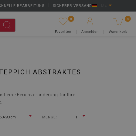
CHNELLE BEARBEITUNG
|
SICHERER VERSAND
DE
0
0
Favoriten
Anmelden
Warenkorb
TEPPICH ABSTRAKTES
st eine Ferienveränderung für Ihre
e.
60x90 cm
1
MENGE: