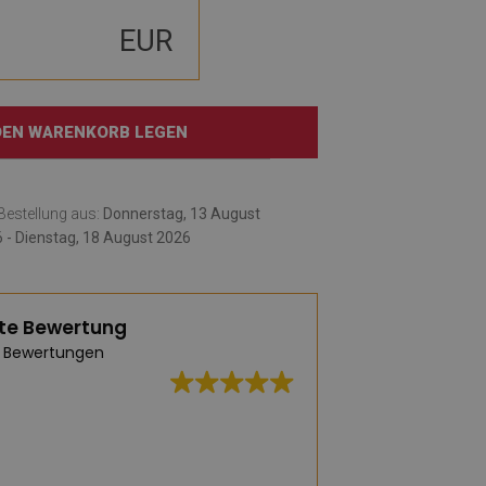
EUR
 DEN WARENKORB LEGEN
e Bestellung aus:
Donnerstag, 13 August
 - Dienstag, 18 August 2026
te Bewertung
 Bewertungen
Eine riesige Ausw
praktischen Vinylte
Geschmack etwas 