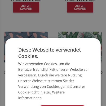
JETZT
JETZT
KAUFEN
KAUFEN
Diese Webseite verwendet
Cookies.
Wir verwenden Cookies, um die
Benutzerfreundlichkeit unserer Website zu
STUHLMATTE CARTOON-KATZEN
BODENSCHUTZMATTE FLAMINGO
verbessern. Durch die weitere Nutzung
UND ZEBRA.
unserer Webseite stimmen Sie der
Verwendung von Cookies gemäß unserer
49.99
49.99
PREIS:
EUR
PREIS:
EUR
Cookie-Richtlinie zu.
Weitere
JETZT
JETZT
Informationen
KAUFEN
KAUFEN