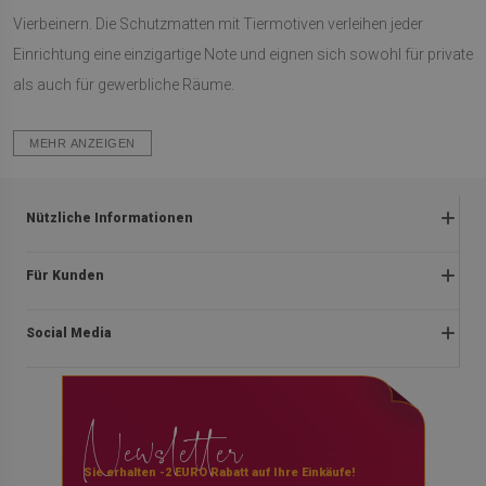
Vierbeinern. Die Schutzmatten mit Tiermotiven verleihen jeder
Einrichtung eine einzigartige Note und eignen sich sowohl für private
als auch für gewerbliche Räume.
MEHR ANZEIGEN
Nützliche Informationen
Rückgabe und beanstandungen
Für Kunden
Satzung
Impressum
Datenschutzerklärung
Social Media
Über uns
Lieferung
Montageanleitung
Rücktrittsrecht
facebook
Newsletter
Blog
Zahlungen
instagram
Kontakt
youtube
Sie erhalten -2 EURO Rabatt auf Ihre Einkäufe!
Blog