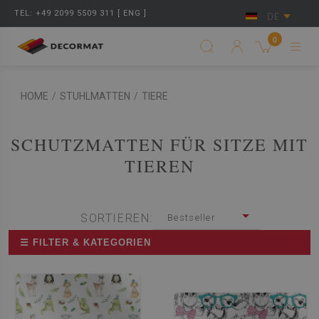
TEL: +49 2099 5509 311 [ ENG ]
DE
0
HOME
/
STUHLMATTEN
/
TIERE
SCHUTZMATTEN FÜR SITZE MIT
TIEREN
SORTIEREN:
Bestseller
☰ FILTER & KATEGORIEN