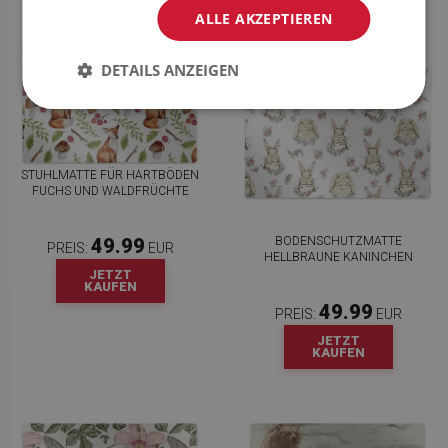
ALLE AKZEPTIEREN
DETAILS ANZEIGEN
STUHLMATTE FÜR HARTBÖDEN
FUCHS UND WALDFRÜCHTE
BODENSCHUTZMATTE
49.99
PREIS:
EUR
HELLBRAUNE KANINCHEN
JETZT
KAUFEN
49.99
PREIS:
EUR
JETZT
KAUFEN