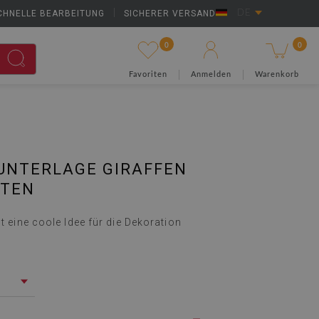
CHNELLE BEARBEITUNG
|
SICHERER VERSAND
DE
0
0
Favoriten
Anmelden
Warenkorb
UNTERLAGE GIRAFFEN
NTEN
st eine coole Idee für die Dekoration