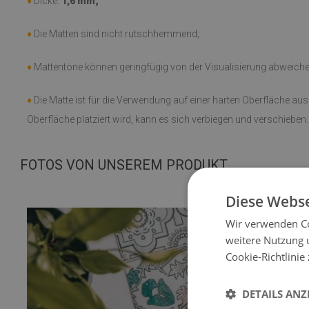
♦
Dicke:
1,6 mm;
♦
Die Matten sind nicht rutschhemmend;
♦
Mattentöne können geringfügig von der Visualisierung abweiche
♦
Die Matte ist für die Verwendung auf einer harten Oberfläche au
Oberfläche platziert wird, kann es sich verbiegen und verschieben.
FOTOS VON UNSEREM PRODUKT
Diese Webse
Wir verwenden Co
weitere Nutzung 
Cookie-Richtlinie
DETAILS ANZ