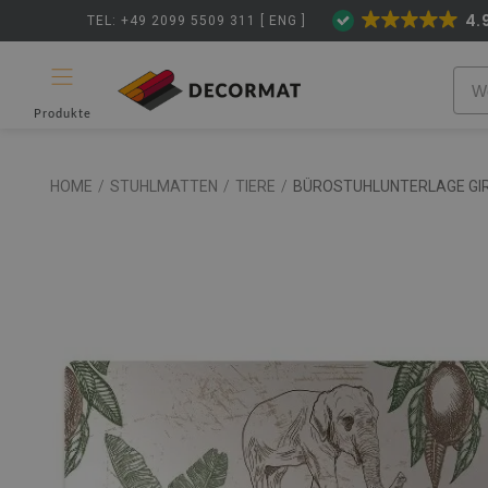
4.
TEL: +49 2099 5509 311 [ ENG ]
Produkte
HOME
/
STUHLMATTEN
/
TIERE
/
BÜROSTUHLUNTERLAGE GIR