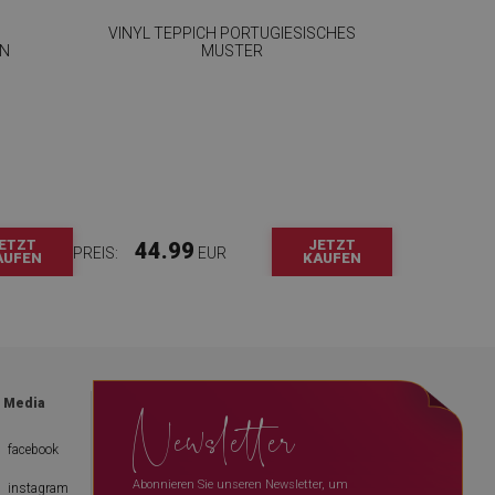
VINYL TEPPICH PORTUGIESISCHES
GN
MUSTER
ETZT
JETZT
44.99
PREIS:
EUR
AUFEN
KAUFEN
Newsletter
l Media
facebook
Abonnieren Sie unseren Newsletter, um
instagram