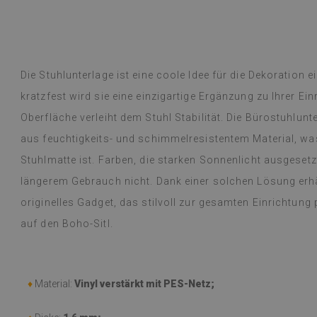
Ich bin Stammkunde und wurde von der
 nie enttäuscht.
übersetzt,
siehe Original
)
Die Stuhlunterlage ist eine coole Idee für die Dekoration
Vinylfliesen – e
Weiterlesen
an Designs mac
kratzfest wird sie eine einzigartige Ergänzung zu Ihrer Ein
alunska
Lieferung erfol
Beatrycz
hr
vor 1 Jahr
Oberfläche verleiht dem Stuhl Stabilität. Die Bürostuhlunt
beschrieben, gu
kinderleicht, d
aus feuchtigkeits- und schimmelresistentem Material, was
mühelos, und da
Stuhlmatte ist. Farben, die starken Sonnenlicht ausgeset
begeistert und
dünne Folie leis
längerem Gebrauch nicht. Dank einer solchen Lösung erhä
einer Woche, u
originelles Gadget, das stilvoll zur gesamten Einrichtung 
dem Gasherd (üb
auf den Boho-Sitl.
Probleme festge
einem feuchten
werden oder etw
empfehlen.
♦
Material:
Vinyl verstärkt mit PES-Netz;
(Von Google üb