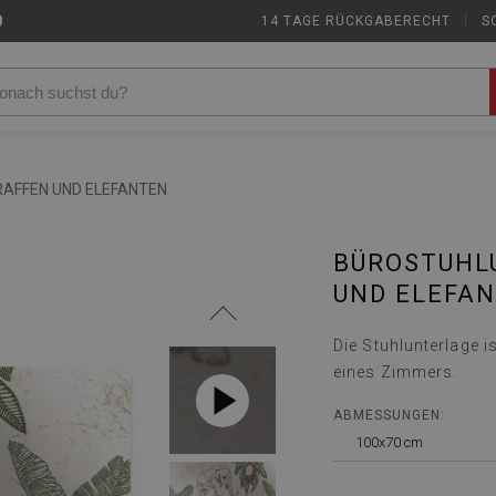
9
14 TAGE RÜCKGABERECHT
|
S
AFFEN UND ELEFANTEN
BÜROSTUHL
UND ELEFA
Die Stuhlunterlage i
eines Zimmers.
ABMESSUNGEN:
100x70 cm