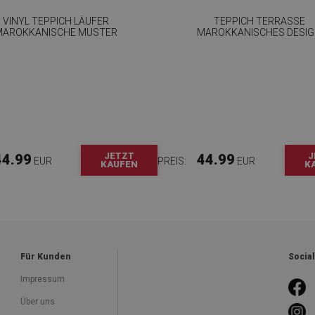
VINYL TEPPICH LÄUFER
TEPPICH TERRASSE
MAROKKANISCHE MUSTER
MAROKKANISCHES DESI
JETZT
J
44.99
44.99
EUR
PREIS:
EUR
KAUFEN
K
Für Kunden
Socia
Impressum
Über uns