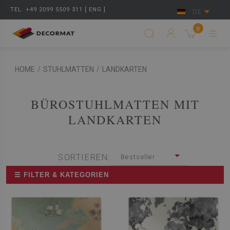
TEL: +49 2099 5509 311 [ ENG ]
DE
0
HOME
/
STUHLMATTEN
/
LANDKARTEN
BÜROSTUHLMATTEN MIT
LANDKARTEN
SORTIEREN:
Bestseller
☰ FILTER & KATEGORIEN