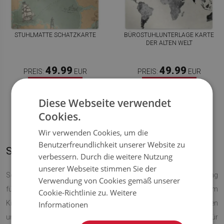
STUHLMATTE SCHATZKARTE
BÜROSTUHLUNTERLAGE KARTE
DER ALTEN WELT
49.99
49.99
PREIS:
EUR
PREIS:
EUR
JETZT
JETZT
KAUFEN
KAUFEN
Diese Webseite verwendet
Cookies.
Wir verwenden Cookies, um die
Benutzerfreundlichkeit unserer Website zu
Stuhlunterlagen mit Landkarten
verbessern. Durch die weitere Nutzung
unserer Webseite stimmen Sie der
Schutzmatten mit Landkartenmustern sind die perfekte Ergänzung
Verwendung von Cookies gemäß unserer
für eine Wohnung im Kolonialstil, machen aber auch in einem
Cookie-Richtlinie zu.
Weitere
Kinderzimmer eine gute Figur. Sie sind ideal für Liebhaber von Reisen
Informationen
und Geschichte oder für diejenigen, die nach einer originellen Idee für