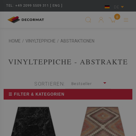
TEL: +49 2099 5509 311 [ ENG ]
DE
0
HOME
/
VINYLTEPPICHE
/
ABSTRAKTIONEN
VINYLTEPPICHE - ABSTRAKTE
SORTIEREN:
Bestseller
☰ FILTER & KATEGORIEN