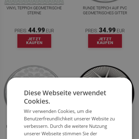
VINYL TEPPICH GEOMETRISCHE
RUNDE TEPPICH AUF PVC
STERNE
GEOMETRISCHES GITTER
44.99
34.99
PREIS:
EUR
PREIS:
EUR
JETZT
JETZT
KAUFEN
KAUFEN
Diese Webseite verwendet
Cookies.
Wir verwenden Cookies, um die
Benutzerfreundlichkeit unserer Website zu
verbessern. Durch die weitere Nutzung
RUNDER VINYL TEPPICH LÄUFER
RUNDE TEPPICH PVC
PUNKTIERTE BLUMEN
FLORISTISCHE LINIEN
unserer Webseite stimmen Sie der