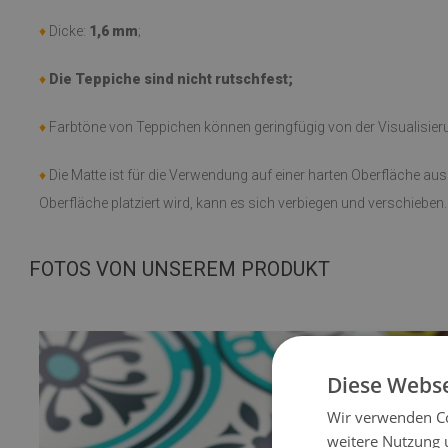
♦
Dicke:
1,6 mm
;
♦
Die Teppiche sind nicht rutschfest;
♦
Farbtöne von Teppichen können geringfügig von der Visualisie
♦
Die Matte ist für die Verwendung auf einer harten Oberfläche au
Oberfläche platziert wird, kann es sich verbiegen und verschieben.
FOTOS VON UNSEREM PRODUKT
Diese Webse
Wir verwenden Co
weitere Nutzung 