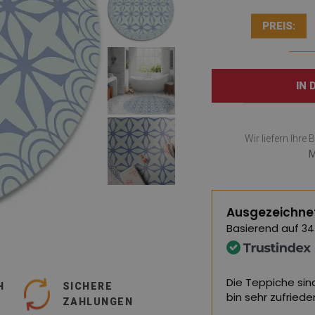
PREIS:
IN
Wir liefern Ihre 
M
Ausgezeichne
Basierend auf
34
nd von hervorragender Qualität, ich
Eine große Auswa
H
SICHERE
en.
perfekten Teppi
ZAHLUNGEN
Terrasse gefund