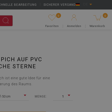
CHNELLE BEARBEITUNG
|
SICHERER VERSAND
DE
0
0
Favoriten
Anmelden
Warenkorb
PICH AUF PVC
CHE STERNE
h ist eine gute Idee für eine
derung des Raums.
fi 50 cm
1
MENGE: