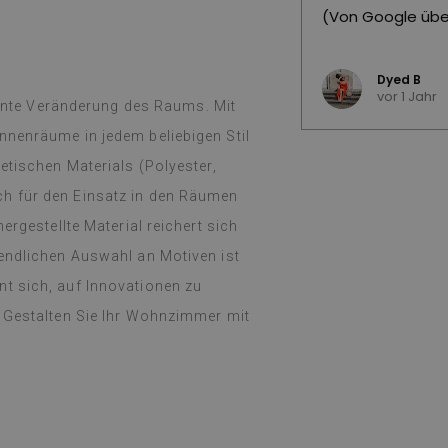
ersetzt,
siehe Original
)
bin ich sehr zuf
diesen Laden nu
Weiterlesen
(Von Google übe
Anna T
vor 1 Jahr
ssante Veränderung des Raums. Mit
nnenräume in jedem beliebigen Stil
etischen Materials (Polyester,
h für den Einsatz in den Räumen
ergestellte Material reichert sich
nendlichen Auswahl an Motiven ist
t sich, auf Innovationen zu
. Gestalten Sie Ihr Wohnzimmer mit