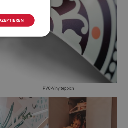
KZEPTIEREN
PVC-Vinylteppich