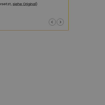
rieden mit meinem Kauf. Ich kann
(Von Google über
r empfehlen.
rsetzt,
siehe Original
)
Justyna J
vor 1 Jahr