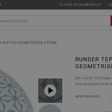
9
14 TAGE RÜCKGABERECHT
|
S
H AUF PVC GEOMETRISCHE STERNE
RUNDER TEP
GEOMETRIS
Der runde Vinylteppic
interessante Verän
ABMESSUNGEN: