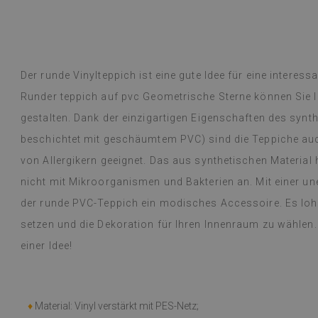
ge- und Boho-Teppichen mit floralen
(Von Google üb
ntschied mich für einen Vintage-
rsischen Stil und einen runden Boho-
lattmuster. Die Teppiche sind
Dyed B
hr
vor 1 Jahr
legant und praktisch, vor allem für ein
Der runde Vinylteppich ist eine gute Idee für eine intere
Runder teppich auf pvc Geometrische Sterne können Sie I
übersetzt,
siehe Original
)
gestalten. Dank der einzigartigen Eigenschaften des synth
beschichtet mit geschäumtem PVC) sind die Teppiche auc
von Allergikern geeignet. Das aus synthetischen Material h
nicht mit Mikroorganismen und Bakterien an. Mit einer u
der runde PVC-Teppich ein modisches Accessoire. Es lohn
setzen und die Dekoration für Ihren Innenraum zu wählen
einer Idee!
♦
Material: Vinyl verstärkt mit PES-Netz;