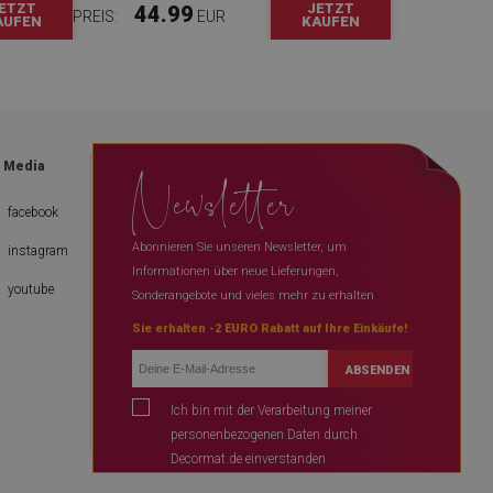
ETZT
JETZT
44.99
PREIS:
EUR
AUFEN
KAUFEN
Newsletter
l Media
facebook
Abonnieren Sie unseren Newsletter, um
instagram
Informationen über neue Lieferungen,
youtube
Sonderangebote und vieles mehr zu erhalten
Sie erhalten -2 EURO Rabatt auf Ihre Einkäufe!
ABSENDEN
Ich bin mit der Verarbeitung meiner
personenbezogenen Daten durch
Decormat.de einverstanden