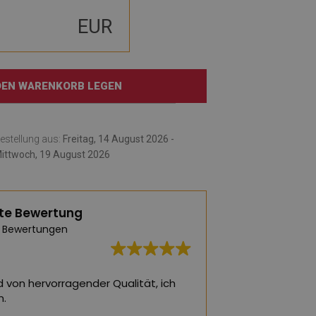
EUR
 DEN WARENKORB LEGEN
Bestellung aus:
Freitag, 14 August 2026 -
ittwoch, 19 August 2026
te Bewertung
 Bewertungen
hl an Teppichen. Ich habe den
Die schönsten Tepp
ch für mein Wohnzimmer und meine
ein Wohnzimmer o
en. Nach mehrmonatiger Nutzung