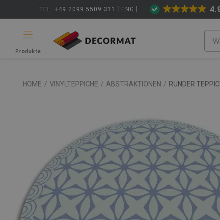
4.
TEL: +49 2099 5509 311 [ ENG ]
Produkte
HOME
/
VINYLTEPPICHE
/
ABSTRAKTIONEN
/
RUNDER TEPPIC