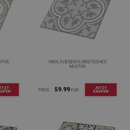
OTIVE
VINYL FLIESEN FLORISTISCHES
MUSTER
ETZT
JETZT
59.99
PREIS:
EUR
AUFEN
KAUFEN