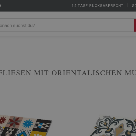
9
14 TAGE RÜCKGABERECHT
|
S
FLIESEN MIT ORIENTALISCHEN M