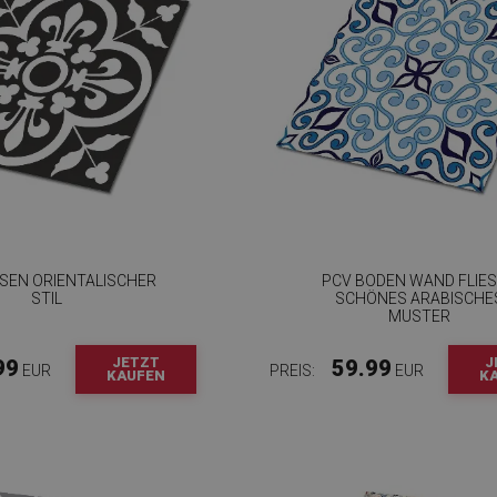
ESEN ORIENTALISCHER
PCV BODEN WAND FLIE
STIL
SCHÖNES ARABISCHE
MUSTER
JETZT
J
99
59.99
EUR
PREIS:
EUR
KAUFEN
K