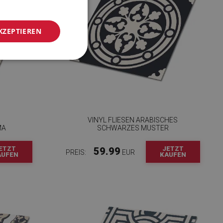
KZEPTIEREN
VINYL FLIESEN ARABISCHES
MA
SCHWARZES MUSTER
ETZT
JETZT
59.99
PREIS:
EUR
AUFEN
KAUFEN