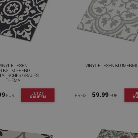
VINYL FLIESEN
VINYL FLIESEN BLUMENM
ELBSTKLEBEND
TALISCHES GRAUES
THEMA
JETZT
J
99
59.99
EUR
PREIS:
EUR
KAUFEN
K