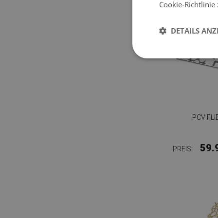
Cookie-Richtlinie
DETAILS ANZ
PCV FL
59.
PREIS: