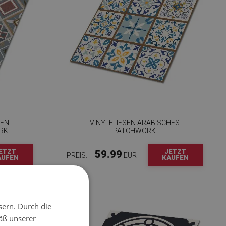
SEN
VINYLFLIESEN ARABISCHES
RK
PATCHWORK
ETZT
JETZT
59.99
PREIS:
EUR
AUFEN
KAUFEN
sern. Durch die
äß unserer