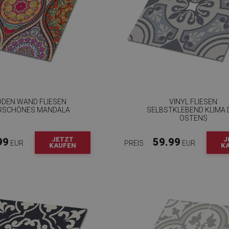
ODEN WAND FLIESEN
VINYL FLIESEN
RSCHÖNES MANDALA
SELBSTKLEBEND KLIMA 
OSTENS
JETZT
J
99
59.99
EUR
PREIS:
EUR
KAUFEN
K