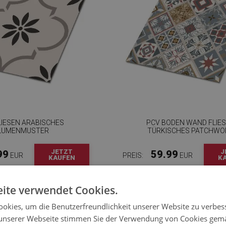
LIESEN ARABISCHES
PCV BODEN WAND FLIE
LUMENMUSTER
TÜRKISCHES PATCHWO
JETZT
J
99
59.99
EUR
PREIS:
EUR
KAUFEN
K
ite verwendet Cookies.
okies, um die Benutzerfreundlichkeit unserer Website zu verbes
unserer Webseite stimmen Sie der Verwendung von Cookies gem