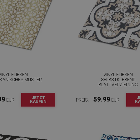
VINYL FLIESEN
VINYL FLIESEN
KANISCHES MUSTER
SELBSTKLEBEND
BLATTVERZIERUNG
JETZT
J
99
59.99
EUR
PREIS:
EUR
KAUFEN
K