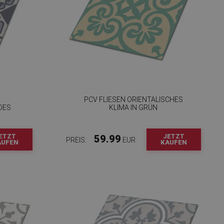
PCV FLIESEN ORIENTALISCHES
DES
KLIMA IN GRÜN
ETZT
JETZT
59.99
PREIS:
EUR
AUFEN
KAUFEN