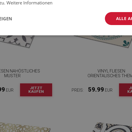
 zu.
Weitere Informationen
EIGEN
ALLE A
IESEN NAHÖSTLICHES
VINYL FLIESEN
MUSTER
ORIENTALISCHES THE
JETZT
J
99
59.99
EUR
PREIS:
EUR
KAUFEN
K