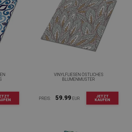
SEN
VINYLFLIESEN ÖSTLICHES
S
BLUMENMUSTER
ETZT
JETZT
59.99
PREIS:
EUR
AUFEN
KAUFEN