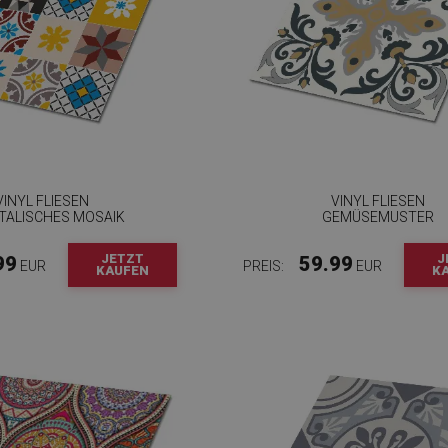
VINYL FLIESEN
VINYL FLIESEN
TALISCHES MOSAIK
GEMÜSEMUSTER
JETZT
J
99
59.99
EUR
PREIS:
EUR
KAUFEN
K