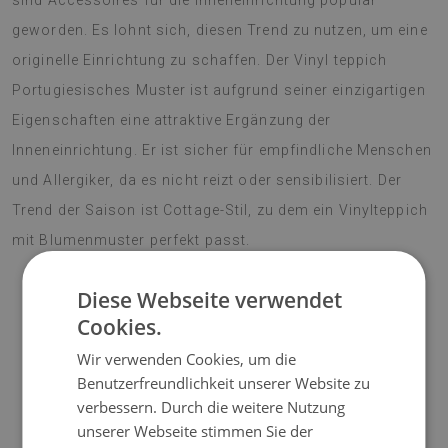
sind Accessoires für die Inneneinrichtung populär
geworden. Es lohnt sich, diesen Trend zu nutzen, um eine
originelle Einrichtung zu schaffen. Der Vinyl teppich
Portugiesisches Muster ist aufgrund seiner einzigartigen
Eigenschaften eine attraktive Ergänzung der
Inneneinrichtung. Er ist sicher für empfindliche Menschen
und Allergiker, da es nicht reizt oder sensibilisiert. Der
Trend der Saison ist Cottage-Stil, zu dem ein Vinylteppich
mit Blumenmuster perfekt passt.
Diese Webseite verwendet
Cookies.
♦
Material: Vinyl verstärkt mit PES-Netz;
Wir verwenden Cookies, um die
♦
Dicke:
1,6 mm
;
Benutzerfreundlichkeit unserer Website zu
verbessern. Durch die weitere Nutzung
♦
Die Teppiche sind nicht rutschfest;
unserer Webseite stimmen Sie der