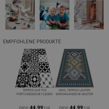
EMPFOHLENE PRODUKTE
TEPPICH AUF PVC
VINYL TEPPICH LÄUFER
PORTUGIESISCHE FLIESEN
MAROKKANISCHE MUSTER
44.99
44.99
PREIS:
EUR
PREIS:
EUR