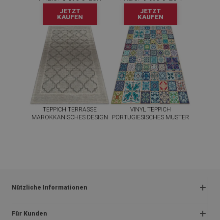
JETZT
JETZT
KAUFEN
KAUFEN
TEPPICH TERRASSE
VINYL TEPPICH
MAROKKANISCHES DESIGN
PORTUGIESISCHES MUSTER
44.99
44.99
PREIS:
EUR
PREIS:
EUR
JETZT
JETZT
KAUFEN
KAUFEN
Nützliche Informationen
Rückgabe und beanstandungen
Für Kunden