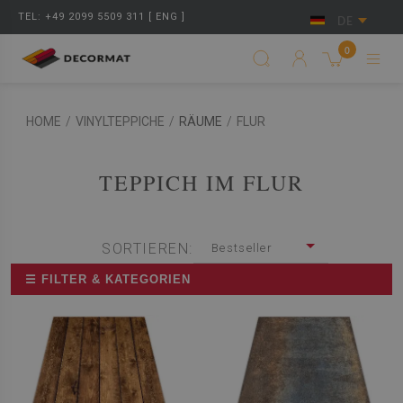
TEL: +49 2099 5509 311 [ ENG ]
DE
0
HOME
/
VINYLTEPPICHE
/
RÄUME
/
FLUR
TEPPICH IM FLUR
SORTIEREN:
Bestseller
☰ FILTER & KATEGORIEN