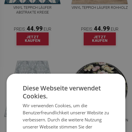
VINYL TEPPICH LÄUFER
VINYL TEPPICH LÄUFER ROHHOLZ
ABSTRAKTE KREISE
44.99
44.99
PREIS:
EUR
PREIS:
EUR
JETZT
JETZT
KAUFEN
KAUFEN
Diese Webseite verwendet
Cookies.
Wir verwenden Cookies, um die
Benutzerfreundlichkeit unserer Website zu
verbessern. Durch die weitere Nutzung
VINYL TEPPICH LÄUFER
RUNDER TEPPICH AUF PVC ROSEN
TAPETENBESCHAFFENHEIT
unserer Webseite stimmen Sie der