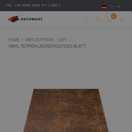
TEL: +49 2099 5509 311 [ ENG ]
DE
0
HOME
/
VINYLTEPPICHE
/
LOFT
/
VINYL TEPPICH LÄUFER ROSTIGES BLATT