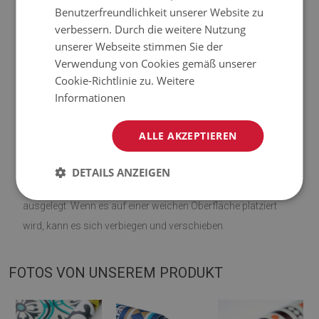
Benutzerfreundlichkeit unserer Website zu
verbessern. Durch die weitere Nutzung
♦
Material: Vinyl verstärkt mit PES-Netz;
unserer Webseite stimmen Sie der
Verwendung von Cookies gemäß unserer
♦
Dicke:
1,6 mm
;
Cookie-Richtlinie zu.
Weitere
Informationen
♦
Die Teppiche sind nicht rutschfest;
♦
Farbtöne von Teppichen können geringfügig von der
ALLE AKZEPTIEREN
Visualisierung abweichen.
DETAILS ANZEIGEN
♦
Die Matte ist für die Verwendung auf einer harten Oberfläche
ausgelegt. Wenn es auf einer weichen Oberfläche platziert
wird, kann es sich verbiegen und verschieben.
FOTOS VON UNSEREM PRODUKT