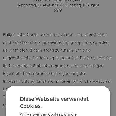
Donnerstag, 13 August 2026 - Dienstag, 18 August
2026
Der PVC-Teppich kann auch als Dekoration von Terrasse,
Balkon oder Garten verwendet werden. In dieser Saison
sind Zusätze für die Inneneinrichtung populär geworden.
Es lohnt sich, diesen Trend zu nutzen, um eine
ungewöhnliche Einrichtung zu schaffen. Der Vinyl teppich
läufer Rostiges Blatt ist aufgrund seiner einzigartigen
Eigenschaften eine attraktive Ergänzung der
Inneneinrichtung. Er ist sicher für empfindliche Menschen
und Allergiker, da es nicht reizt oder sensibilisiert. Der
Trend der Saison ist Boho-Stil, zu dem ein Vinylteppich
Diese Webseite verwendet
Cookies.
mit Blumenmuster perfekt passt.
Wir verwenden Cookies, um die