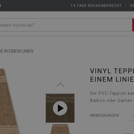
9
14 TAGE RÜCKGABERECHT
|
S
E IN EINEM LINIEN
VINYL TEPP
EINEM LINI
Der PVC-Teppich kan
Balkon oder Garten
ABMESSUNGEN: