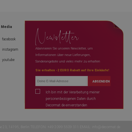
Newsletter
l Media
facebook
Abonnieren Sie unseren Newsletter, um
instagram
Informationen über neue Lieferungen,
youtube
Sonderangebote und vieles mehr zu erhalten
Sie erhalten -2 EURO Rabatt auf Ihre Einkäufe!
ABSENDEN
Ich bin mit der Verarbeitung meiner
personenbezogenen Daten durch
Decormat.de einverstanden
ße 23, 14195, Berlin TELEFON: +49 2099 5509 311 EMAIL:
info@decormat.de