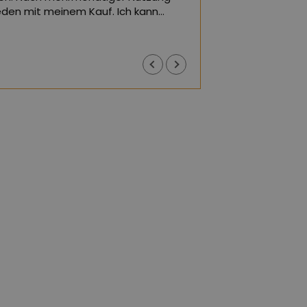
rieden mit meinem Kauf. Ich kann
(Von Google über
r empfehlen.
rsetzt,
siehe Original
)
Justyna J
vor 1 Jahr