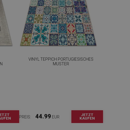
VINYL TEPPICH PORTUGIESISCHES
GN
MUSTER
ETZT
JETZT
44.99
PREIS:
EUR
AUFEN
KAUFEN