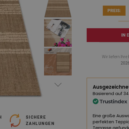
PREIS:
IN
Wir liefern Ihr
2026
Ausgezeichne
Basierend auf
34
nd von hervorragender Qualität, ich
Eine große Auswa
H
SICHERE
en.
perfekten Teppi
ZAHLUNGEN
Terrasse gefund