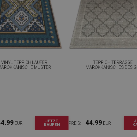
VINYL TEPPICH LÄUFER
TEPPICH TERRASSE
MAROKKANISCHE MUSTER
MAROKKANISCHES DESI
JETZT
J
44.99
44.99
EUR
PREIS:
EUR
KAUFEN
K