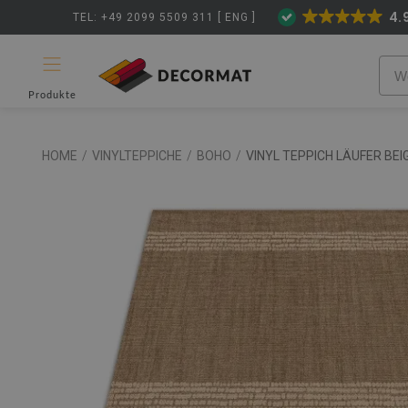
4.
TEL: +49 2099 5509 311 [ ENG ]
Produkte
HOME
/
VINYLTEPPICHE
/
BOHO
/
VINYL TEPPICH LÄUFER BEIG