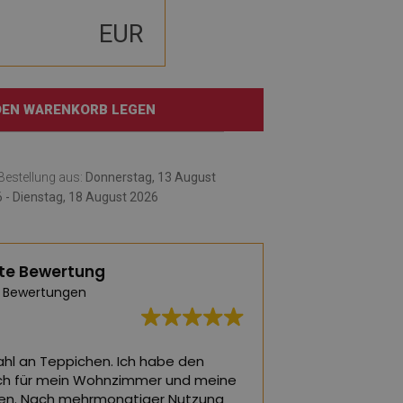
EUR
 DEN WARENKORB LEGEN
e Bestellung aus:
Donnerstag, 13 August
 - Dienstag, 18 August 2026
te Bewertung
 Bewertungen
hl an Teppichen. Ich habe den
Die schönsten Tepp
ch für mein Wohnzimmer und meine
ein Wohnzimmer o
en. Nach mehrmonatiger Nutzung