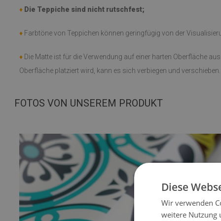
♦
Die Teppiche sind nicht rutschfest;
♦
Farbtöne von Teppichen können geringfügig von der Visualisie
♦
Die Matte ist für die Verwendung auf einer harten Oberfläche au
Oberfläche platziert wird, kann es sich verbiegen und verschieben.
FOTOS VON UNSEREM PRODUKT
Diese Webse
Wir verwenden Co
weitere Nutzung 