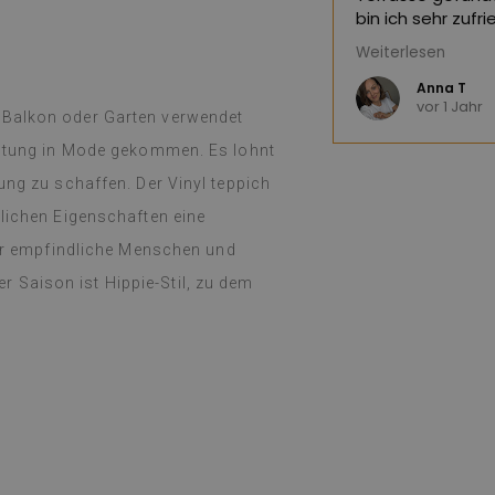
ersetzt,
siehe Original
)
bin ich sehr zuf
diesen Laden nu
Weiterlesen
(Von Google übe
Anna T
vor 1 Jahr
 Balkon oder Garten verwendet
ichtung in Mode gekommen. Es lohnt
ung zu schaffen. Der Vinyl teppich
nlichen Eigenschaften eine
 für empfindliche Menschen und
der Saison ist Hippie-Stil, zu dem