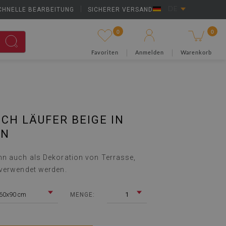
CHNELLE BEARBEITUNG
|
SICHERER VERSAND
DE
0
0
Favoriten
Anmelden
Warenkorb
ICH LÄUFER BEIGE IN
EN
n auch als Dekoration von Terrasse,
 verwendet werden.
60x90 cm
1
MENGE: