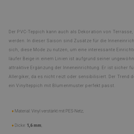
ge- und Boho-Teppichen mit floralen
(Von Google üb
ntschied mich für einen Vintage-
rsischen Stil und einen runden Boho-
lattmuster. Die Teppiche sind
Dyed B
hr
vor 1 Jahr
legant und praktisch, vor allem für ein
Der PVC-Teppich kann auch als Dekoration von Terrasse,
werden. In dieser Saison sind Zusätze für die Inneneinr
übersetzt,
siehe Original
)
sich, diese Mode zu nutzen, um eine interessante Einricht
läufer Beige in einem Linien ist aufgrund seiner ungewöh
attraktive Ergänzung der Inneneinrichtung. Er ist sicher
Allergiker, da es nicht reizt oder sensibilisiert. Der Trend 
ein Vinylteppich mit Blumenmuster perfekt passt.
♦
Material: Vinyl verstärkt mit PES-Netz;
♦
Dicke:
1,6 mm
;