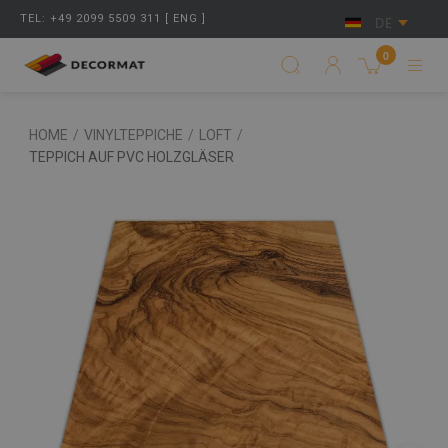
TEL: +49 2099 5509 311 [ ENG ]
DE
0
HOME
/
VINYLTEPPICHE
/
LOFT
/
TEPPICH AUF PVC HOLZGLÄSER