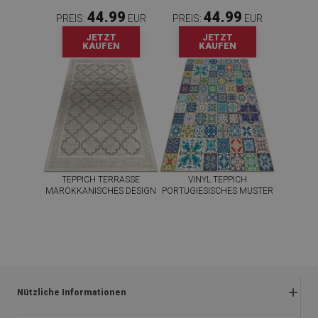
44.99
44.99
PREIS:
EUR
PREIS:
EUR
JETZT
JETZT
KAUFEN
KAUFEN
TEPPICH TERRASSE
VINYL TEPPICH
MAROKKANISCHES DESIGN
PORTUGIESISCHES MUSTER
44.99
44.99
PREIS:
EUR
PREIS:
EUR
JETZT
JETZT
KAUFEN
KAUFEN
Nützliche Informationen