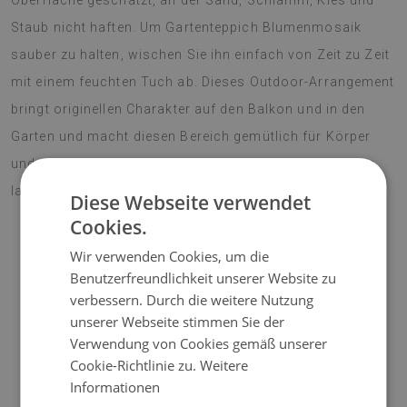
Oberfläche geschätzt, an der Sand, Schlamm, Kies und
Staub nicht haften. Um Gartenteppich Blumenmosaik
sauber zu halten, wischen Sie ihn einfach von Zeit zu Zeit
mit einem feuchten Tuch ab. Dieses Outdoor-Arrangement
bringt originellen Charakter auf den Balkon und in den
Garten und macht diesen Bereich gemütlich für Körper
und Seele. Lebendige Farben erfreuen das Auge für eine
lange Zeit. Machen Sie Ihre Terrasse zu einem Blickfang!
Diese Webseite verwendet
Cookies.
Wir verwenden Cookies, um die
♦
Material:
Vinyl verstärkt mit PES-Netz;
Benutzerfreundlichkeit unserer Website zu
verbessern. Durch die weitere Nutzung
♦
Dicke:
1,6 mm;
unserer Webseite stimmen Sie der
Verwendung von Cookies gemäß unserer
♦
Die Teppiche sind nicht rutschfest;
Cookie-Richtlinie zu.
Weitere
Informationen
♦
Farbtöne von Teppichen können geringfügig von der