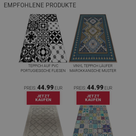
EMPFOHLENE PRODUKTE
TEPPICH AUF PVC
VINYL TEPPICH LÄUFER
PORTUGIESISCHE FLIESEN
MAROKKANISCHE MUSTER
44.99
44.99
PREIS:
EUR
PREIS:
EUR
JETZT
JETZT
KAUFEN
KAUFEN