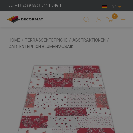
TEL: +49 2099 5509 311 [ ENG ]
DE
0
HOME
/
TERRASSENTEPPICHE
/
ABSTRAKTIONEN
/
GARTENTEPPICH BLUMENMOSAIK