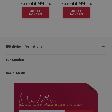
44.99
44.99
PREIS:
EUR
PREIS:
EUR
JETZT
JETZT
KAUFEN
KAUFEN
Nützliche Informationen
Rückgabe und beanstandungen
Für Kunden
Satzung
Impressum
Datenschutzerklärung
Social Media
Über uns
Lieferung
Montageanleitung
Rücktrittsrecht
facebook
Newsletter
Blog
Zahlungen
instagram
Kontakt
youtube
Sie erhalten -2 EURO Rabatt auf Ihre Einkäufe!
Blog