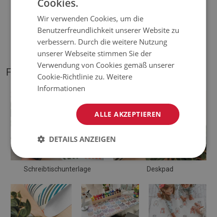
Cookies.
♦
Dicke:
1,6 mm
;
Wir verwenden Cookies, um die
♦
Mattentöne können geringfügig von der Visualisierung
Benutzerfreundlichkeit unserer Website zu
abweichen.
verbessern. Durch die weitere Nutzung
unserer Webseite stimmen Sie der
Verwendung von Cookies gemäß unserer
FOTOS VON UNSEREM PRODUKT
Cookie-Richtlinie zu.
Weitere
Informationen
ALLE AKZEPTIEREN
DETAILS ANZEIGEN
Schreibtischunterlage
Deskpad