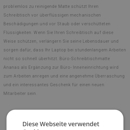
problemlos zu reinigende Matte schützt Ihren
Schreibtisch vor überflüssigen mechanischen
Beschädigungen und vor Staub oder verschütteten
Flüssigkeiten. Wenn Sie Ihren Schreibtisch auf diese
Weise schützen, verlängern Sie seine Lebensdauer und
sorgen dafür, dass Ihr Laptop bei stundenlangem Arbeiten
nicht so schnell überhitzt. Büro-Schreibtischmatte
Ananas als Ergänzung zur Büro- Inneneinrichtung wird
zum Arbeiten anregen und eine angenehme Überraschung
und ein interessantes Geschenk für einen neuen
Mitarbeiter sein.
♦
Material:
Vinyl verstärkt mit PES-Netz;
Diese Webseite verwendet