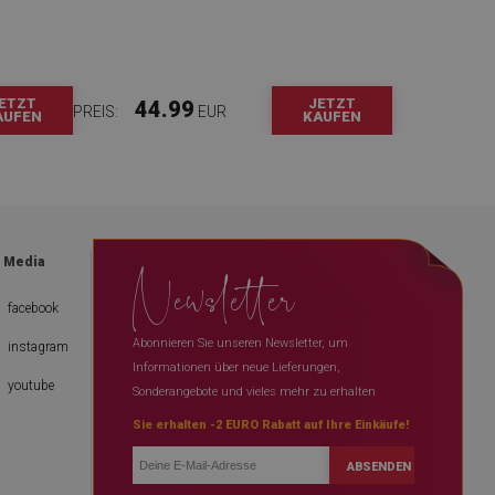
ETZT
JETZT
44.99
PREIS:
EUR
AUFEN
KAUFEN
Newsletter
l Media
facebook
Abonnieren Sie unseren Newsletter, um
instagram
Informationen über neue Lieferungen,
youtube
Sonderangebote und vieles mehr zu erhalten
Sie erhalten -2 EURO Rabatt auf Ihre Einkäufe!
ABSENDEN