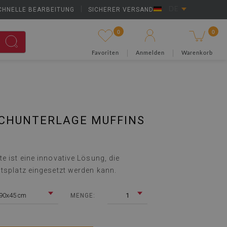
CHNELLE BEARBEITUNG
|
SICHERER VERSAND
DE
0
0
Favoriten
Anmelden
Warenkorb
SCHUNTERLAGE MUFFINS
e ist eine innovative Lösung, die
itsplatz eingesetzt werden kann.
90x45 cm
1
MENGE: