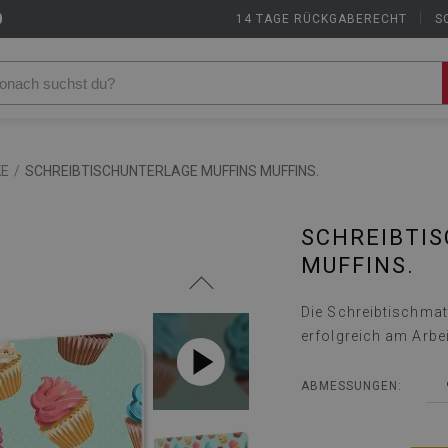
9
14 TAGE RÜCKGABERECHT
|
S
KE
/
SCHREIBTISCHUNTERLAGE MUFFINS MUFFINS.
SCHREIBTI
MUFFINS.
Die Schreibtischmatt
erfolgreich am Arbe
ABMESSUNGEN: