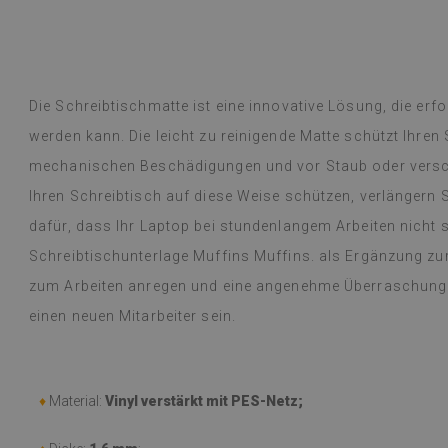
übersetzt,
siehe Original
)
Vinylfliesen – e
Weiterlesen
an Designs mac
alunska
Lieferung erfol
Beatrycz
hr
vor 1 Jahr
beschrieben, gu
Die Schreibtischmatte ist eine innovative Lösung, die erfo
kinderleicht, d
werden kann. Die leicht zu reinigende Matte schützt Ihren
mühelos, und da
begeistert und
mechanischen Beschädigungen und vor Staub oder versch
dünne Folie leis
Ihren Schreibtisch auf diese Weise schützen, verlängern
einer Woche, u
dafür, dass Ihr Laptop bei stundenlangem Arbeiten nicht s
dem Gasherd (üb
Probleme festge
Schreibtischunterlage Muffins Muffins. als Ergänzung zur
einem feuchten
zum Arbeiten anregen und eine angenehme Überraschung u
werden oder etw
empfehlen.
einen neuen Mitarbeiter sein.
(Von Google üb
♦
Material:
Vinyl verstärkt mit PES-Netz;