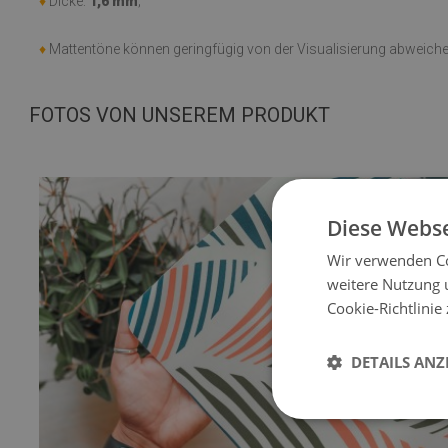
♦
Dicke:
1,6 mm
;
♦
Mattentöne können geringfügig von der Visualisierung abweiche
FOTOS VON UNSEREM PRODUKT
Diese Webse
Wir verwenden Co
weitere Nutzung 
Cookie-Richtlinie
DETAILS ANZ