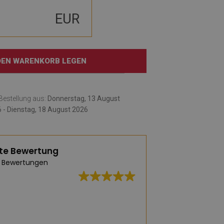
EUR
 DEN WARENKORB LEGEN
e Bestellung aus:
Donnerstag, 13 August
 - Dienstag, 18 August 2026
te Bewertung
 Bewertungen
Hervorragende Qua
und schnelle Liefe