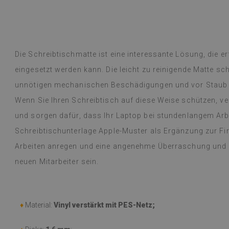
übersetzt,
siehe Original
)
Vinylfliesen – e
Weiterlesen
an Designs mac
alunska
Lieferung erfol
Beatrycz
hr
vor 1 Jahr
beschrieben, gu
Die Schreibtischmatte ist eine interessante Lösung, die e
kinderleicht, d
eingesetzt werden kann. Die leicht zu reinigende Matte sch
mühelos, und da
begeistert und
unnötigen mechanischen Beschädigungen und vor Staub o
dünne Folie leis
Wenn Sie Ihren Schreibtisch auf diese Weise schützen, v
einer Woche, u
und sorgen dafür, dass Ihr Laptop bei stundenlangem Arbei
dem Gasherd (üb
Probleme festge
Schreibtischunterlage Apple-Muster als Ergänzung zur Fi
einem feuchten
Arbeiten anregen und eine angenehme Überraschung und e
werden oder etw
empfehlen.
neuen Mitarbeiter sein.
(Von Google üb
♦
Material:
Vinyl verstärkt mit PES-Netz;