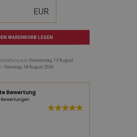
EUR
 DEN WARENKORB LEGEN
e Bestellung aus:
Donnerstag, 13 August
 - Dienstag, 18 August 2026
te Bewertung
 Bewertungen
Hervorragende Qua
und schnelle Liefe