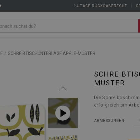
9
14 TAGE RÜCKGABERECHT
|
S
KE
/
SCHREIBTISCHUNTERLAGE APPLE-MUSTER
SCHREIBTI
MUSTER
Die Schreibtischmatt
erfolgreich am Arbe
ABMESSUNGEN: