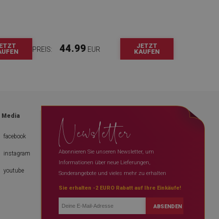
ETZT
JETZT
44.99
PREIS:
EUR
AUFEN
KAUFEN
Newsletter
l Media
facebook
Abonnieren Sie unseren Newsletter, um
instagram
Informationen über neue Lieferungen,
youtube
Sonderangebote und vieles mehr zu erhalten
Sie erhalten -2 EURO Rabatt auf Ihre Einkäufe!
ABSENDEN