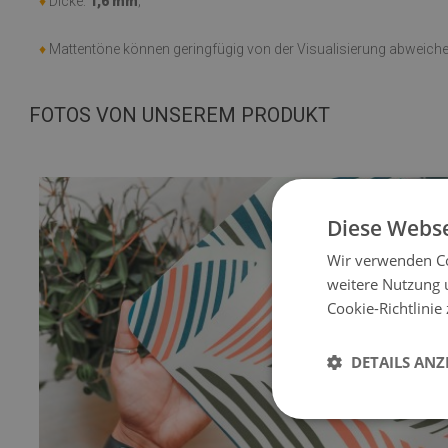
♦
Dicke:
1,6 mm
;
♦
Mattentöne können geringfügig von der Visualisierung abweiche
FOTOS VON UNSEREM PRODUKT
Diese Webse
Wir verwenden Co
weitere Nutzung 
Cookie-Richtlinie
DETAILS ANZ