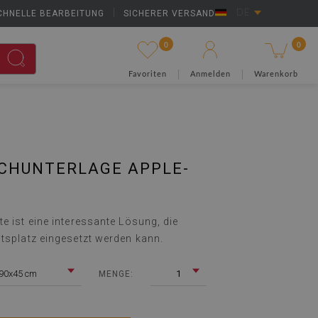
CHNELLE BEARBEITUNG
|
SICHERER VERSAND
DE
0
0
Favoriten
Anmelden
Warenkorb
SCHUNTERLAGE APPLE-
e ist eine interessante Lösung, die
itsplatz eingesetzt werden kann.
90x45 cm
1
MENGE: