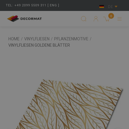
TEL: +49 2099 5509 311 [ ENG ]
DE
0
HOME
/
VINYLFLIESEN
/
PFLANZENMOTIVE
/
VINYLFLIESEN GOLDENE BLÄTTER