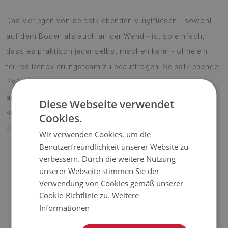
Das Verlegen von selbstklebenden Vinylfliesen - sowohl
auf dem Boden als auch an der Wand - ist so einfach,
dass es praktisch jeder selbst machen kann - ohne ein
teures Renovierungsteam zu beauftragen. Selbstklebende
PVC-Platten können auf praktisch jeder Oberfläche
angebracht werden, so dass Sie Ihre Inneneinrichtung
Diese Webseite verwendet
schnell verändern und ihr einen neuen Charakter verleihen
Cookies.
können.
Wir verwenden Cookies, um die
Benutzerfreundlichkeit unserer Website zu
verbessern. Durch die weitere Nutzung
unserer Webseite stimmen Sie der
AUFMERKSAMKEIT!
Verwendung von Cookies gemäß unserer
Cookie-Richtlinie zu.
Weitere
♦
Der angegebene Preis gilt für einen Satz von 9 Fliesen mit
Informationen
den Maßen 30x30 cm.