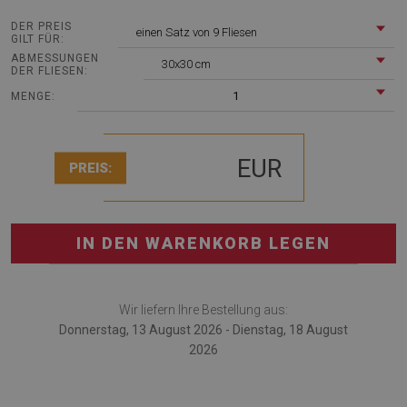
DER PREIS
einen Satz von 9 Fliesen
GILT FÜR:
ABMESSUNGEN
30x30 cm
DER FLIESEN:
1
MENGE:
EUR
PREIS:
IN DEN WARENKORB LEGEN
Wir liefern Ihre Bestellung aus:
Donnerstag, 13 August 2026 - Dienstag, 18 August
2026
Vinylfliesen Goldene Blätter ist eine exzellente Alternative