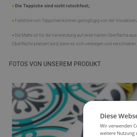
♦
Die Teppiche sind nicht rutschfest;
♦
Farbtöne von Teppichen können geringfügig von der Visualisie
♦
Die Matte ist für die Verwendung auf einer harten Oberfläche au
Oberfläche platziert wird, kann es sich verbiegen und verschieben.
FOTOS VON UNSEREM PRODUKT
Diese Webse
Wir verwenden Co
weitere Nutzung 