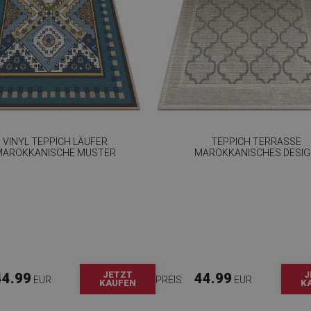
VINYL TEPPICH LÄUFER
TEPPICH TERRASSE
MAROKKANISCHE MUSTER
MAROKKANISCHES DESI
JETZT
J
44.99
44.99
EUR
PREIS:
EUR
KAUFEN
K