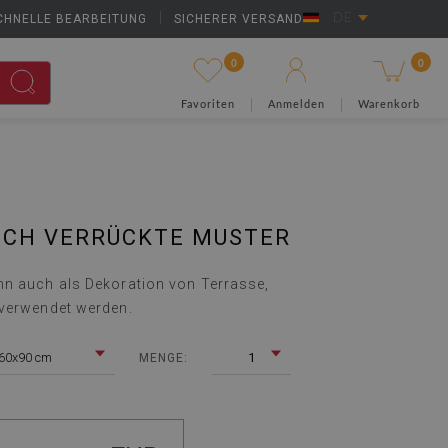
CHNELLE BEARBEITUNG
|
SICHERER VERSAND
DE
0
0
Favoriten
Anmelden
Warenkorb
ICH VERRÜCKTE MUSTER
n auch als Dekoration von Terrasse,
 verwendet werden.
60x90 cm
1
MENGE: