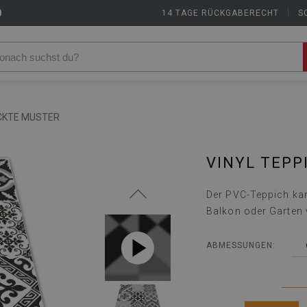
9
14 TAGE RÜCKGABERECHT
|
S
ÜCKTE MUSTER
VINYL TEPP
Der PVC-Teppich kan
Balkon oder Garten
ABMESSUNGEN: