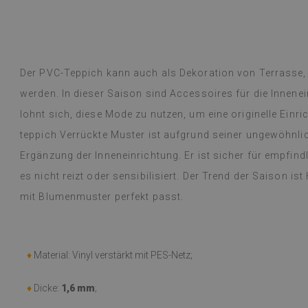
ntschied mich für einen Vintage-
rsischen Stil und einen runden Boho-
lattmuster. Die Teppiche sind
Dyed B
hr
vor 1 Jahr
legant und praktisch, vor allem für ein
Der PVC-Teppich kann auch als Dekoration von Terrasse,
übersetzt,
siehe Original
)
werden. In dieser Saison sind Accessoires für die Innene
lohnt sich, diese Mode zu nutzen, um eine originelle Einri
teppich Verrückte Muster ist aufgrund seiner ungewöhnlic
Ergänzung der Inneneinrichtung. Er ist sicher für empfind
es nicht reizt oder sensibilisiert. Der Trend der Saison ist
mit Blumenmuster perfekt passt.
♦
Material: Vinyl verstärkt mit PES-Netz;
♦
Dicke:
1,6 mm
;