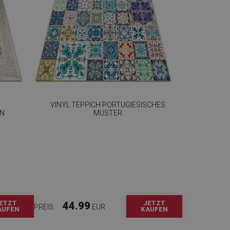
VINYL TEPPICH PORTUGIESISCHES
GN
MUSTER
ETZT
JETZT
44.99
PREIS:
EUR
AUFEN
KAUFEN