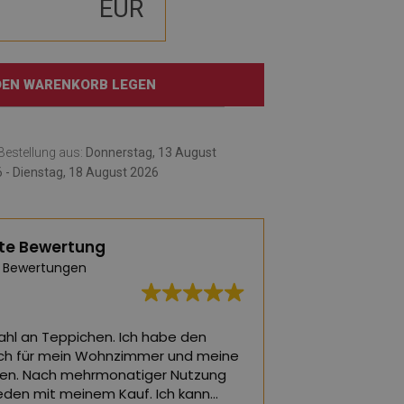
EUR
 DEN WARENKORB LEGEN
e Bestellung aus:
Donnerstag, 13 August
 - Dienstag, 18 August 2026
te Bewertung
 Bewertungen
hl an Teppichen. Ich habe den
Die schönsten Tepp
ch für mein Wohnzimmer und meine
ein Wohnzimmer o
en. Nach mehrmonatiger Nutzung
rieden mit meinem Kauf. Ich kann
(Von Google über