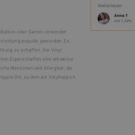
diesen Laden nu
Weiterlesen
(Von Google übe
Anna T
vor 1 Jahr
 Balkon oder Garten verwendet
inrichtung populär geworden. Es
chtung zu schaffen. Der Vinyl
hen Eigenschaften eine attraktive
liche Menschen und Allergiker, da
 Hippie-Stil, zu dem ein Vinylteppich