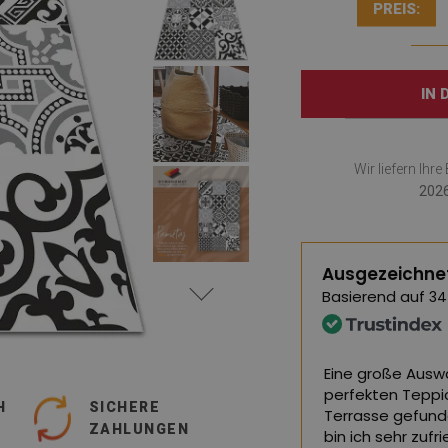
PREIS:
IN
Wir liefern Ihr
2026
Ausgezeichne
Basierend auf
34
nd von hervorragender Qualität, ich
Eine große Auswa
en.
perfekten Teppi
H
SICHERE
Terrasse gefund
ZAHLUNGEN
ersetzt,
siehe Original
)
bin ich sehr zuf