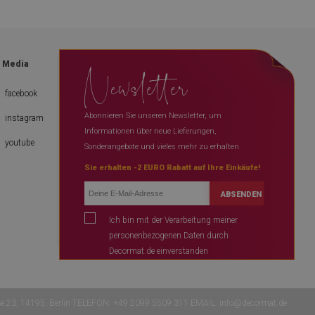
Newsletter
l Media
facebook
Abonnieren Sie unseren Newsletter, um
instagram
Informationen über neue Lieferungen,
youtube
Sonderangebote und vieles mehr zu erhalten
Sie erhalten -2 EURO Rabatt auf Ihre Einkäufe!
ABSENDEN
Ich bin mit der Verarbeitung meiner
personenbezogenen Daten durch
Decormat.de einverstanden
ße 23, 14195, Berlin TELEFON: +49 2099 5509 311 EMAIL:
info@decormat.de