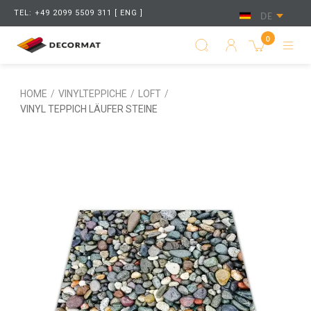
TEL: +49 2099 5509 311 [ ENG ]
DE
0
HOME
/
VINYLTEPPICHE
/
LOFT
/
VINYL TEPPICH LÄUFER STEINE