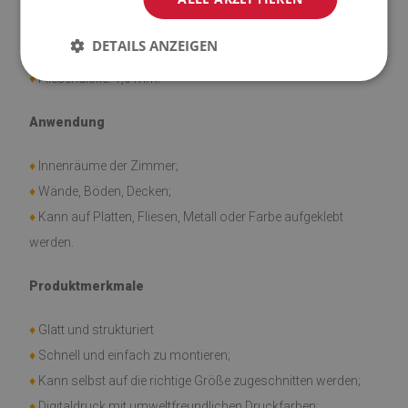
♦
Vinyl verstärkt mit PES-Netz mit Klebstoff;
DETAILS ANZEIGEN
♦
Abmessungen der Fliesen: 30x30 cm;
♦
Fliesendicke: 1,6 mm.
Anwendung
♦
Innenräume der Zimmer;
♦
Wände, Böden, Decken;
♦
Kann auf Platten, Fliesen, Metall oder Farbe aufgeklebt
werden.
Produktmerkmale
♦
Glatt und strukturiert
♦
Schnell und einfach zu montieren;
♦
Kann selbst auf die richtige Größe zugeschnitten werden;
♦
Digitaldruck mit umweltfreundlichen Druckfarben;