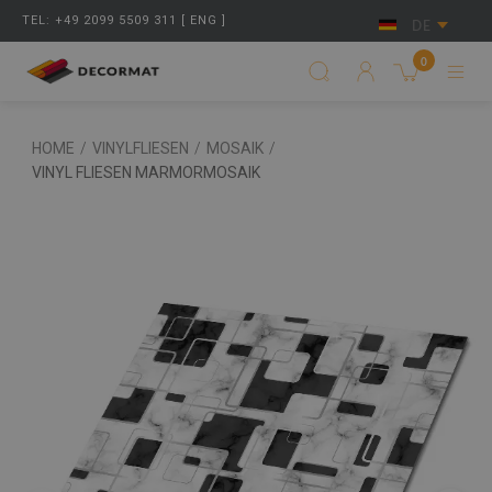
TEL: +49 2099 5509 311 [ ENG ]
DE
0
HOME
/
VINYLFLIESEN
/
MOSAIK
/
VINYL FLIESEN MARMORMOSAIK