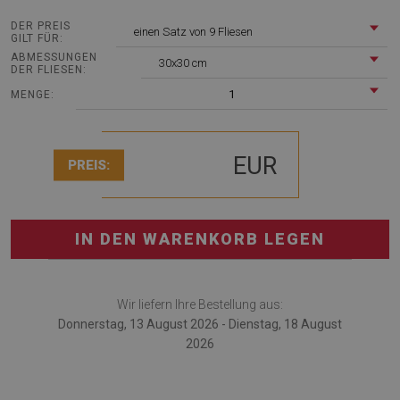
DER PREIS
einen Satz von 9 Fliesen
GILT FÜR:
ABMESSUNGEN
30x30 cm
DER FLIESEN:
1
MENGE:
EUR
PREIS:
IN DEN WARENKORB LEGEN
Wir liefern Ihre Bestellung aus:
Donnerstag, 13 August 2026 - Dienstag, 18 August
2026
Vinyl fliesen Marmormosaik ist eine exzellente Alternative