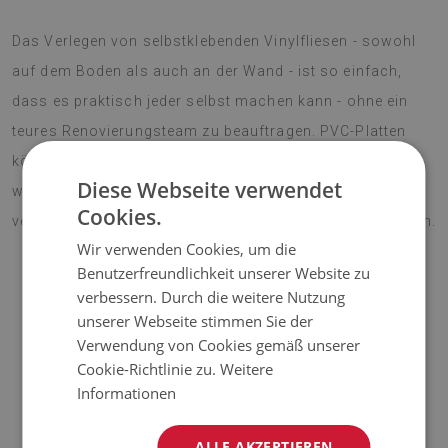
Das Verlegen von selbstklebenden Vinylfliesen - sowohl
auf dem Boden als auch an der Wand - ist so einfach,
dass es praktisch jeder selbst machen kann - ohne ein
teures Renovierungsteam zu beauftragen. PVC-Platten
können auf praktisch jeder Oberfläche angebracht
Diese Webseite verwendet
werden, so dass Sie Ihre Inneneinrichtung schnell
Cookies.
verändern und ihr einen neuen Charakter verleihen können.
Wir verwenden Cookies, um die
Benutzerfreundlichkeit unserer Website zu
verbessern. Durch die weitere Nutzung
AUFMERKSAMKEIT!
unserer Webseite stimmen Sie der
Verwendung von Cookies gemäß unserer
♦
Der angegebene Preis gilt für einen Satz von 9 Fliesen mit
Cookie-Richtlinie zu.
Weitere
den Maßen 30x30 cm.
Informationen
Material
ALLE AKZEPTIEREN