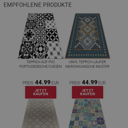
EMPFOHLENE PRODUKTE
TEPPICH AUF PVC
VINYL TEPPICH LÄUFER
PORTUGIESISCHE FLIESEN
MAROKKANISCHE MUSTER
44.99
44.99
PREIS:
EUR
PREIS:
EUR
JETZT
JETZT
KAUFEN
KAUFEN