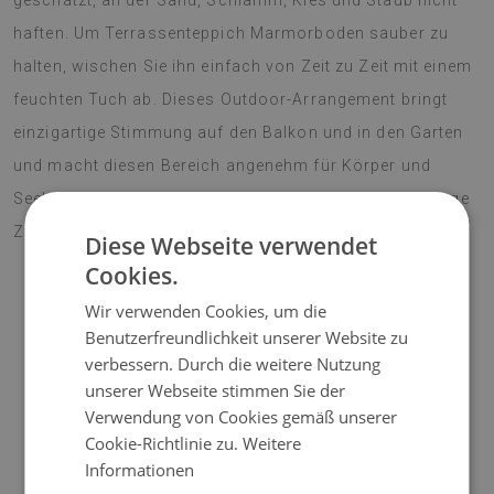
geschätzt, an der Sand, Schlamm, Kies und Staub nicht
haften. Um Terrassenteppich Marmorboden sauber zu
halten, wischen Sie ihn einfach von Zeit zu Zeit mit einem
feuchten Tuch ab. Dieses Outdoor-Arrangement bringt
einzigartige Stimmung auf den Balkon und in den Garten
und macht diesen Bereich angenehm für Körper und
Seele. Lebendige Farben erfreuen das Auge für eine lange
Zeit. Machen Sie Ihre Terrasse zu einem Blickfang!
Diese Webseite verwendet
Cookies.
Wir verwenden Cookies, um die
♦
Material:
Vinyl verstärkt mit PES-Netz;
Benutzerfreundlichkeit unserer Website zu
verbessern. Durch die weitere Nutzung
♦
Dicke:
1,6 mm;
unserer Webseite stimmen Sie der
Verwendung von Cookies gemäß unserer
♦
Die Teppiche sind nicht rutschfest;
Cookie-Richtlinie zu.
Weitere
Informationen
♦
Farbtöne von Teppichen können geringfügig von der