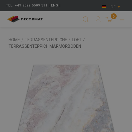
TEL: +49 2099 5509 311 [ ENG ]
DE
0
HOME
/
TERRASSENTEPPICHE
/
LOFT
/
TERRASSENTEPPICH MARMORBODEN