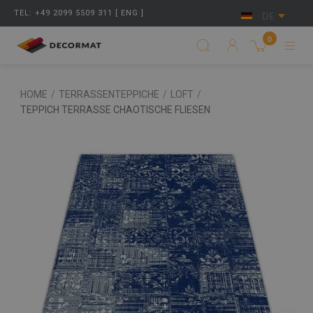
TEL: +49 2099 5509 311 [ ENG ]
DE
0
HOME
/
TERRASSENTEPPICHE
/
LOFT
/
TEPPICH TERRASSE CHAOTISCHE FLIESEN