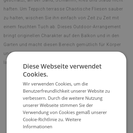
geschätzt, an der Sand, Schlamm, Kies und Staub nicht
haften. Um Teppich terrasse Chaotische Fliesen sauber
zu halten, wischen Sie ihn einfach von Zeit zu Zeit mit
einem feuchten Tuch ab. Dieses Outdoor-Arrangement
bringt originellen Charakter auf den Balkon und in den
Garten und macht diesen Bereich gemütlich für Körper
und Seele. Lebendige Farben erfreuen das Auge für eine
lange Zeit. Machen Sie Ihre Terrasse zu einem Blickfang!
Diese Webseite verwendet
Cookies.
Wir verwenden Cookies, um die
♦
Material:
Vinyl verstärkt mit PES-Netz;
Benutzerfreundlichkeit unserer Website zu
verbessern. Durch die weitere Nutzung
♦
Dicke:
1,6 mm;
unserer Webseite stimmen Sie der
Verwendung von Cookies gemäß unserer
♦
Die Teppiche sind nicht rutschfest;
Cookie-Richtlinie zu.
Weitere
Informationen
♦
Farbtöne von Teppichen können geringfügig von der