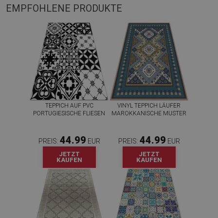
EMPFOHLENE PRODUKTE
TEPPICH AUF PVC
VINYL TEPPICH LÄUFER
PORTUGIESISCHE FLIESEN
MAROKKANISCHE MUSTER
44.99
44.99
PREIS:
EUR
PREIS:
EUR
JETZT
JETZT
KAUFEN
KAUFEN