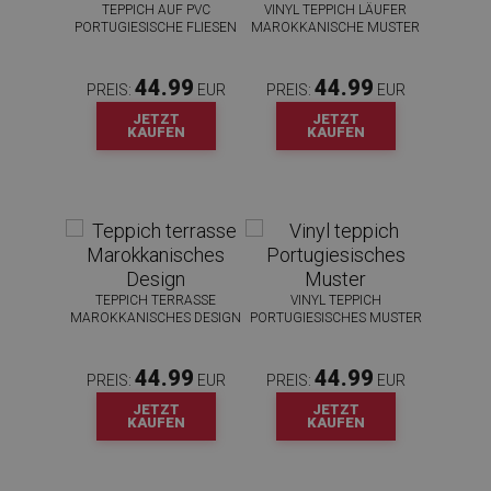
TEPPICH AUF PVC
VINYL TEPPICH LÄUFER
n
PORTUGIESISCHE FLIESEN
MAROKKANISCHE MUSTER
was
enutze
beim
44.99
44.99
PREIS:
EUR
PREIS:
EUR
ber
JETZT
JETZT
leme
KAUFEN
KAUFEN
t
sie
ttet
TEPPICH TERRASSE
VINYL TEPPICH
MAROKKANISCHES DESIGN
PORTUGIESISCHES MUSTER
44.99
44.99
PREIS:
EUR
PREIS:
EUR
JETZT
JETZT
KAUFEN
KAUFEN