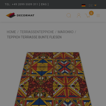
TEL: +49 2099 5509 311 [ ENG ]
DE
0
HOME
/
TERRASSENTEPPICHE
/
MAROKKO
/
TEPPICH TERRASSE BUNTE FLIESEN