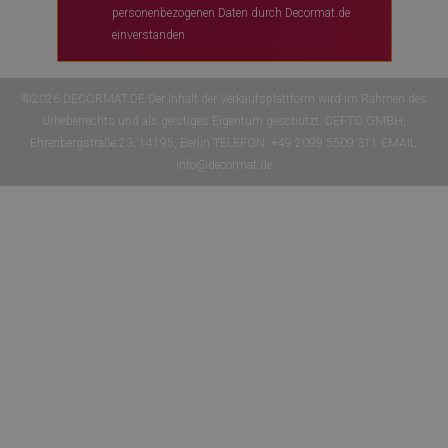
personenbezogenen Daten durch Decormat.de
einverstanden
©2026 DECORMAT.DE Der Inhalt der Verkaufsplattform wird im Rahmen des
Urheberrechts und als geistiges Eigentum geschützt. DEFTO GMBH,
Ehrenbergstraße 23, 14195, Berlin TELEFON: +49 2099 5509 311 EMAIL:
info@decormat.de