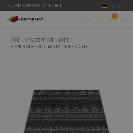
TEL: +49 2099 5509 311 [ ENG ]
DE
0
HOME
/
VINYLTEPPICHE
/
LOFT
/
TEPPICH AUF PVC ORIENTALISCHE ROUTE