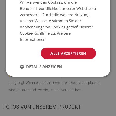
Wir verwenden Cookies, um die
Benutzerfreundlichkeit unserer Website zu
verbessern. Durch die weitere Nutzung
♦
Material: Vinyl verstärkt mit PES-Netz;
unserer Webseite stimmen Sie der
Verwendung von Cookies gemäß unserer
♦
Dicke:
1,6 mm
;
Cookie-Richtlinie zu.
Weitere
Informationen
♦
Die Teppiche sind nicht rutschfest;
ALLE AKZEPTIEREN
♦
Farbtöne von Teppichen können geringfügig von der
Visualisierung abweichen.
DETAILS ANZEIGEN
♦
Die Matte ist für die Verwendung auf einer harten Oberfläche
ausgelegt. Wenn es auf einer weichen Oberfläche platziert
wird, kann es sich verbiegen und verschieben.
FOTOS VON UNSEREM PRODUKT