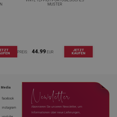
GN
MUSTER
ETZT
JETZT
44.99
PREIS:
EUR
AUFEN
KAUFEN
Newsletter
l Media
facebook
Abonnieren Sie unseren Newsletter, um
instagram
Informationen über neue Lieferungen,
youtube