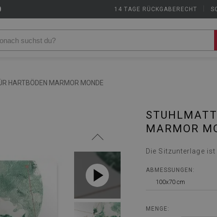
9
14 TAGE RÜCKGABERECHT
|
S
ÜR HARTBÖDEN MARMOR MONDE
STUHLMATT
MARMOR M
Die Sitzunterlage is
ABMESSUNGEN:
100x70 cm
MENGE: