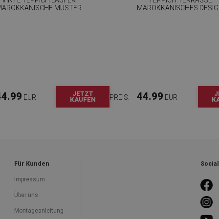
MAROKKANISCHE MUSTER
MAROKKANISCHES DESI
JETZT
J
44.99
44.99
EUR
PREIS:
EUR
KAUFEN
K
Für Kunden
Socia
Impressum
Über uns
Montageanleitung