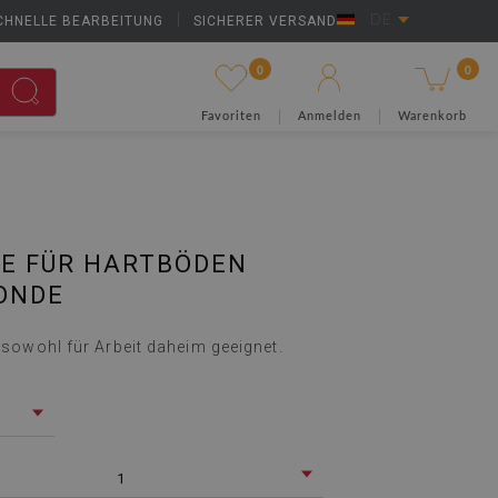
CHNELLE BEARBEITUNG
|
SICHERER VERSAND
DE
0
0
Favoriten
Anmelden
Warenkorb
E FÜR HARTBÖDEN
ONDE
t sowohl für Arbeit daheim geeignet.
1