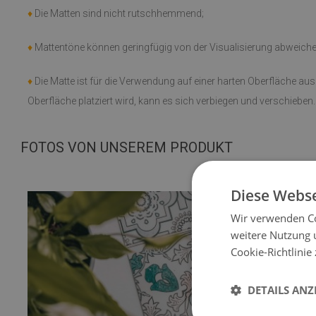
♦
Die Matten sind nicht rutschhemmend;
♦
Mattentöne können geringfügig von der Visualisierung abweiche
♦
Die Matte ist für die Verwendung auf einer harten Oberfläche au
Oberfläche platziert wird, kann es sich verbiegen und verschieben.
FOTOS VON UNSEREM PRODUKT
Diese Webse
Wir verwenden Co
weitere Nutzung 
Cookie-Richtlinie
DETAILS ANZ