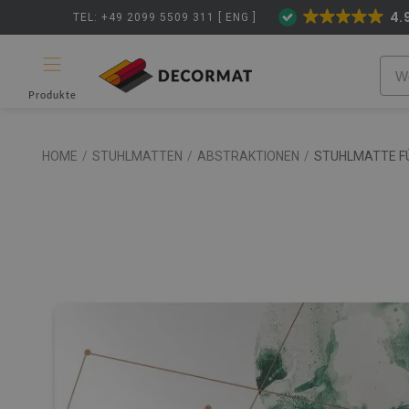
4.
TEL: +49 2099 5509 311 [ ENG ]
Produkte
HOME
/
STUHLMATTEN
/
ABSTRAKTIONEN
/
STUHLMATTE F