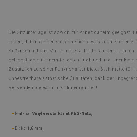
 nie enttäuscht.
übersetzt,
siehe Original
)
Vinylfliesen – e
Weiterlesen
an Designs mac
Die Sitzunterlage ist sowohl für Arbeit daheim geeignet. 
alunska
Lieferung erfol
Beatrycz
Leben, daher können sie sicherlich etwas zusätzlichen 
hr
vor 1 Jahr
beschrieben, gu
Außerdem ist das Mattenmaterial leicht sauber zu halten,
kinderleicht, d
mühelos, und da
gelegentlich mit einem feuchten Tuch und und einer klein
begeistert und
Zusätzlich zu seiner Funktionalität bietet Stuhlmatte f
dünne Folie leis
einer Woche, u
unbestreitbare ästhetische Qualitäten, dank der unbegre
dem Gasherd (üb
Verwenden Sie es in Ihren Innenräumen!
Probleme festge
einem feuchten
werden oder etw
empfehlen.
♦
Material:
Vinyl verstärkt mit PES-Netz;
(Von Google üb
♦
Dicke:
1,6 mm;