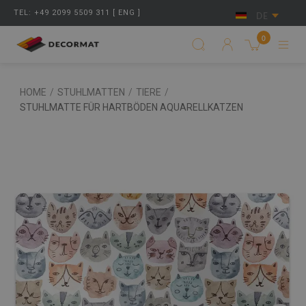
TEL: +49 2099 5509 311 [ ENG ]
DE
0
HOME
/
STUHLMATTEN
/
TIERE
/
STUHLMATTE FÜR HARTBÖDEN AQUARELLKATZEN