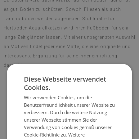
Bürostuhls verursacht Kratzer auf dem Boden, daher ist
es gut, Boden zu schützen. Sowohl Fliesen als auch
Laminatböden werden abgerieben. Stuhlmatte für
Hartböden Aquarellkatzen wird Ihren Fußboden für sehr
lange Zeit glänzen lassen. Mit einer unbegrenzten Auswahl
an Motiven findet jeder eine Matte, die eine originelle und
interessante Ergänzung für seine Inneneinrichtung
darstellt.
Diese Webseite verwendet
Cookies.
♦
Material:
Vinyl verstärkt mit PES-Netz;
Wir verwenden Cookies, um die
Benutzerfreundlichkeit unserer Website zu
♦
Dicke:
1,6 mm;
verbessern. Durch die weitere Nutzung
unserer Webseite stimmen Sie der
♦
Die Matten sind nicht rutschhemmend;
Verwendung von Cookies gemäß unserer
Cookie-Richtlinie zu.
Weitere
♦
Mattentöne können geringfügig von der Visualisierung