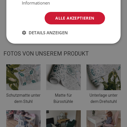
Informationen
abweichen.
ALLE AKZEPTIEREN
♦
Die Matte ist für die Verwendung auf einer harten Oberfläche
ausgelegt. Wenn es auf einer weichen Oberfläche platziert
DETAILS ANZEIGEN
wird, kann es sich verbiegen und verschieben.
FOTOS VON UNSEREM PRODUKT
Schutzmatte unter
Matte für
Unterlage unter
dem Stuhl
Bürostühle
dem Drehstuhl