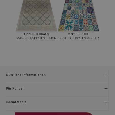
TEPPICH TERRASSE
VINYL TEPPICH
MAROKKANISCHES DESIGN
PORTUGIESISCHES MUSTER
44.99
44.99
PREIS:
EUR
PREIS:
EUR
JETZT
JETZT
KAUFEN
KAUFEN
Nützliche Informationen
Rückgabe und beanstandungen
Für Kunden
Satzung
Impressum
Datenschutzerklärung
Social Media
Über uns
Lieferung
Montageanleitung