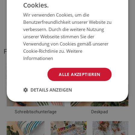
Cookies.
♦
Dicke:
1,6 mm
;
Wir verwenden Cookies, um die
Benutzerfreundlichkeit unserer Website zu
♦
Mattentöne können geringfügig von der Visualisierung
verbessern. Durch die weitere Nutzung
abweichen.
unserer Webseite stimmen Sie der
Verwendung von Cookies gemäß unserer
Cookie-Richtlinie zu.
Weitere
FOTOS VON UNSEREM PRODUKT
Informationen
ALLE AKZEPTIEREN
DETAILS ANZEIGEN
Schreibtischunterlage
Deskpad