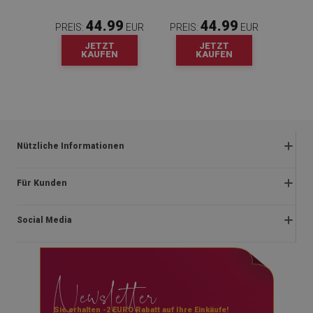
44.99
44.99
PREIS:
EUR
PREIS:
EUR
JETZT
JETZT
KAUFEN
KAUFEN
Nützliche Informationen
Rückgabe und beanstandungen
Für Kunden
Satzung
Impressum
Datenschutzerklärung
Social Media
Über uns
Lieferung
Montageanleitung
Rücktrittsrecht
facebook
Newsletter
Blog
Zahlungen
instagram
Kontakt
youtube
Sie erhalten -2 EURO Rabatt auf Ihre Einkäufe!
Blog