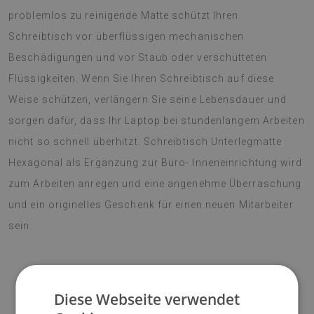
problemlos zu reinigende Matte schützt Ihren
Schreibtisch vor überflüssigen mechanischen
Beschädigungen und vor Staub oder verschütteten
Flüssigkeiten. Wenn Sie Ihren Schreibtisch auf diese
Weise schützen, verlängern Sie seine Lebensdauer und
sorgen dafür, dass Ihr Laptop bei stundenlangem Arbeiten
nicht so schnell überhitzt. Schreibtisch Unterlegmatte
Hexagonal als Ergänzung zur Büro- Inneneinrichtung wird
zum Arbeiten anregen und eine angenehme Überraschung
und ein originelles Geschenk für einen neuen Mitarbeiter
sein.
♦
Material:
Vinyl verstärkt mit PES-Netz;
Diese Webseite verwendet