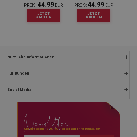
44.99
44.99
PREIS:
EUR
PREIS:
EUR
JETZT
JETZT
KAUFEN
KAUFEN
Nützliche Informationen
Rückgabe und beanstandungen
Für Kunden
Satzung
Impressum
Datenschutzerklärung
Social Media
Über uns
Lieferung
Montageanleitung
Rücktrittsrecht
facebook
Newsletter
Blog
Zahlungen
instagram
Kontakt
youtube
Sie erhalten -2 EURO Rabatt auf Ihre Einkäufe!
Blog