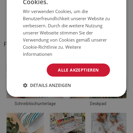
Cookies.
♦
Dicke:
1,6 mm
;
Wir verwenden Cookies, um die
♦
Mattentöne können geringfügig von der Visualisierung
Benutzerfreundlichkeit unserer Website zu
abweichen.
verbessern. Durch die weitere Nutzung
unserer Webseite stimmen Sie der
Verwendung von Cookies gemäß unserer
FOTOS VON UNSEREM PRODUKT
Cookie-Richtlinie zu.
Weitere
Informationen
ALLE AKZEPTIEREN
DETAILS ANZEIGEN
Schreibtischunterlage
Deskpad