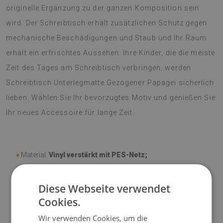
originelle Ergänzung zu der ganzen Komposition sein
wird. Der Schreibtisch erhält zusätzlichen Schutz gegen
mechanische Beschädigungen und Staub und Ihr Raum
erhält ein erfrischtes Aussehen. Ihre Kinder, die die meiste
Zeit des Tages am Schreibtisch verbringen, werden
Schreibtisch Unterlegmatte Gezogener Papagei sicherlich
lieben. Wählen Sie Ihr bevorzugtes Motiv und genießen Sie
Ihr neues Accessoire für lange Zeit.
♦
Material:
Vinyl verstärkt mit PES-Netz;
♦
Dicke:
1,6 mm
;
Diese Webseite verwendet
Cookies.
♦
Mattentöne können geringfügig von der Visualisierung
abweichen.
Wir verwenden Cookies, um die