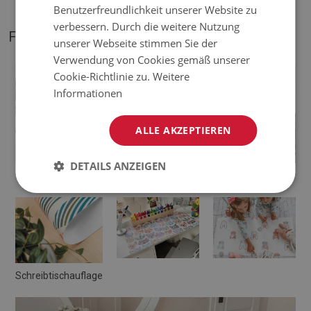
Benutzerfreundlichkeit unserer Website zu
verbessern. Durch die weitere Nutzung
FOTOS VON UNSEREM PRODUKT
unserer Webseite stimmen Sie der
Verwendung von Cookies gemäß unserer
Cookie-Richtlinie zu.
Weitere
Informationen
ALLE AKZEPTIEREN
DETAILS ANZEIGEN
Schreibtischunterlage
Deskpad
Schreibtischauflage