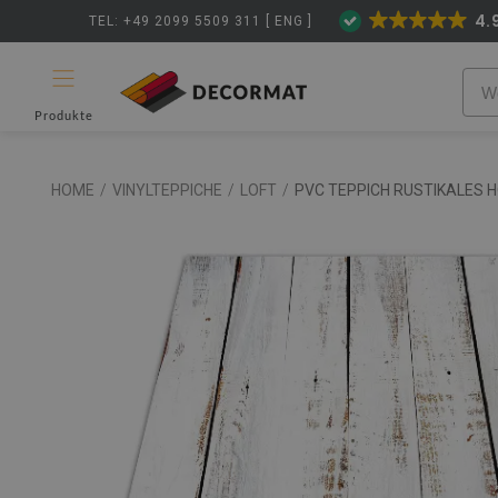
4.
TEL: +49 2099 5509 311 [ ENG ]
Produkte
HOME
/
VINYLTEPPICHE
/
LOFT
/
PVC TEPPICH RUSTIKALES 