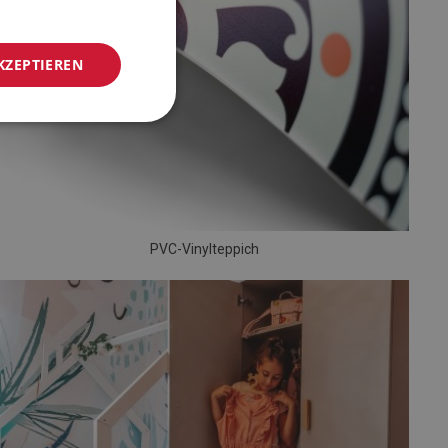
KZEPTIEREN
PVC-Vinylteppich