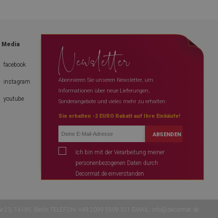
Newsletter
l Media
facebook
Abonnieren Sie unseren Newsletter, um
instagram
Informationen über neue Lieferungen,
youtube
Sonderangebote und vieles mehr zu erhalten
Sie erhalten -2 EURO Rabatt auf Ihre Einkäufe!
ABSENDEN
Ich bin mit der Verarbeitung meiner
personenbezogenen Daten durch
Decormat.de einverstanden
ße 23, 14195, Berlin TELEFON: +49 2099 5509 311 EMAIL:
info@decormat.de