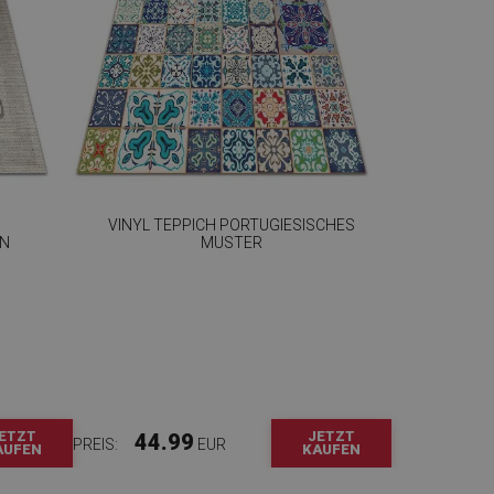
VINYL TEPPICH PORTUGIESISCHES
GN
MUSTER
ETZT
JETZT
44.99
PREIS:
EUR
AUFEN
KAUFEN