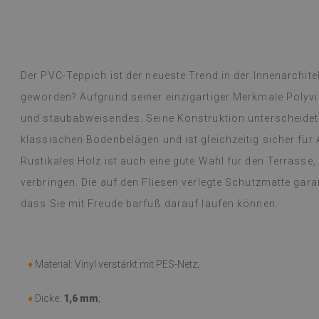
Der PVC-Teppich ist der neueste Trend in der Innenarchite
geworden? Aufgrund seiner einzigartiger Merkmale Polyvin
und staubabweisendes. Seine Konstruktion unterscheidet
klassischen Bodenbelägen und ist gleichzeitig sicher für A
Rustikales Holz ist auch eine gute Wahl für den Terrass
verbringen. Die auf den Fliesen verlegte Schutzmatte garan
dass Sie mit Freude barfuß darauf laufen können.
♦
Material: Vinyl verstärkt mit PES-Netz;
♦
Dicke:
1,6 mm
;