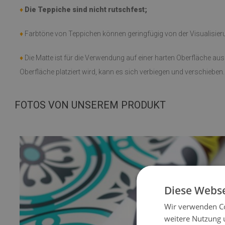
♦
Die Teppiche sind nicht rutschfest;
♦
Farbtöne von Teppichen können geringfügig von der Visualisie
♦
Die Matte ist für die Verwendung auf einer harten Oberfläche au
Oberfläche platziert wird, kann es sich verbiegen und verschieben.
FOTOS VON UNSEREM PRODUKT
Diese Webse
Wir verwenden Co
weitere Nutzung 