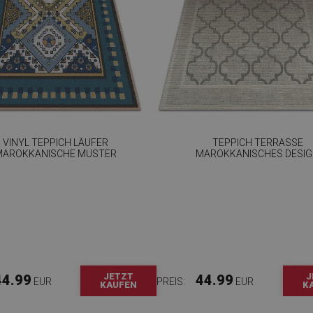
VINYL TEPPICH LÄUFER
TEPPICH TERRASSE
MAROKKANISCHE MUSTER
MAROKKANISCHES DESI
JETZT
J
44.99
44.99
EUR
PREIS:
EUR
KAUFEN
K