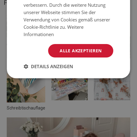
FOTOS VON UNSEREM PRODUKT
verbessern. Durch die weitere Nutzung
unserer Webseite stimmen Sie der
Verwendung von Cookies gemäß unserer
Cookie-Richtlinie zu.
Weitere
Informationen
ALLE AKZEPTIEREN
Schreibtischunterlage
Deskpad
DETAILS ANZEIGEN
Schreibtischauflage