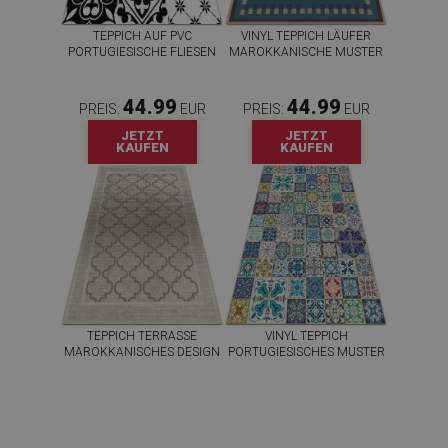
TEPPICH AUF PVC
VINYL TEPPICH LÄUFER
PORTUGIESISCHE FLIESEN
MAROKKANISCHE MUSTER
44.99
44.99
PREIS:
EUR
PREIS:
EUR
JETZT
JETZT
KAUFEN
KAUFEN
TEPPICH TERRASSE
VINYL TEPPICH
MAROKKANISCHES DESIGN
PORTUGIESISCHES MUSTER
44.99
44.99
PREIS:
EUR
PREIS:
EUR
JETZT
JETZT
KAUFEN
KAUFEN