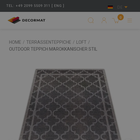
TEL: +49 2099 5509 311 [ ENG ]
DE
0
HOME
/
TERRASSENTEPPICHE
/
LOFT
/
OUTDOOR TEPPICH MAROKKANISCHER STIL