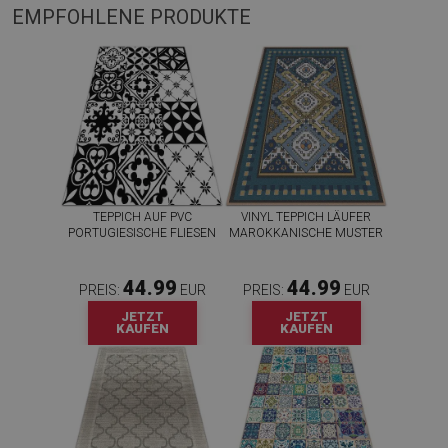
EMPFOHLENE PRODUKTE
TEPPICH AUF PVC
VINYL TEPPICH LÄUFER
PORTUGIESISCHE FLIESEN
MAROKKANISCHE MUSTER
44.99
44.99
PREIS:
EUR
PREIS:
EUR
JETZT
JETZT
KAUFEN
KAUFEN