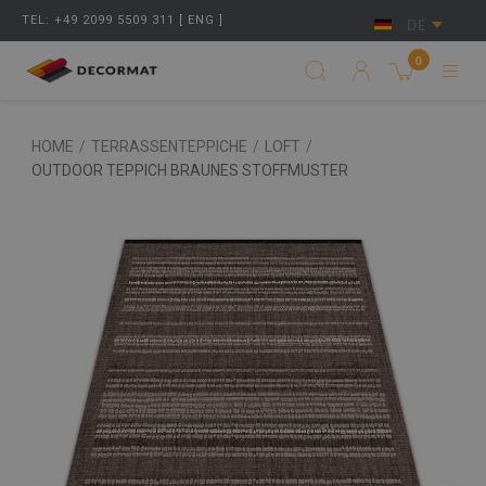
TEL: +49 2099 5509 311 [ ENG ]
DE
0
HOME
/
TERRASSENTEPPICHE
/
LOFT
/
OUTDOOR TEPPICH BRAUNES STOFFMUSTER