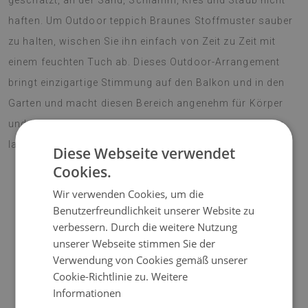
geschätzt, an der Sand, Schlamm, Kies und Staub nicht
haften. Um Outdoor teppich Braunes Stoffmuster sauber
zu halten, wischen Sie ihn einfach von Zeit zu Zeit mit
einem feuchten Tuch ab. Dieses Outdoor-Arrangement
bringt einzigartige Stimmung auf den Balkon und in den
Garten und macht diesen Bereich angenehm für Körper
und Seele. Lebendige Farben erfreuen das Auge für eine
lange Zeit. Machen Sie Ihre Terrasse zu einem Blickfang!
Diese Webseite verwendet
Cookies.
Wir verwenden Cookies, um die
♦
Material:
Vinyl verstärkt mit PES-Netz;
Benutzerfreundlichkeit unserer Website zu
verbessern. Durch die weitere Nutzung
♦
Dicke:
1,6 mm;
unserer Webseite stimmen Sie der
Verwendung von Cookies gemäß unserer
♦
Die Teppiche sind nicht rutschfest;
Cookie-Richtlinie zu.
Weitere
Informationen
♦
Farbtöne von Teppichen können geringfügig von der