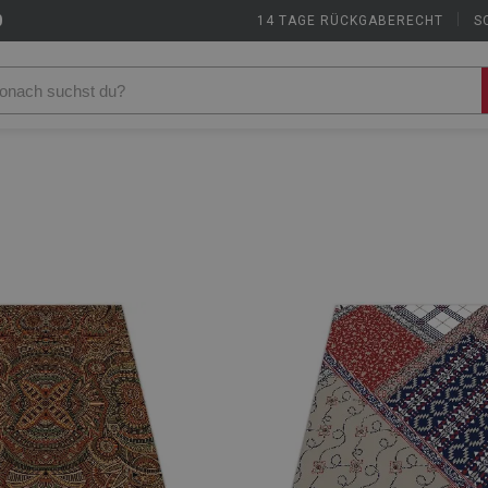
9
14 TAGE RÜCKGABERECHT
|
S