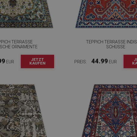
PPICH TERRASSE
TEPPICH TERRASSE INDI
ISCHE ORNAMENTE
SCHÜSSE
JETZT
J
99
44.99
EUR
PREIS:
EUR
KAUFEN
K