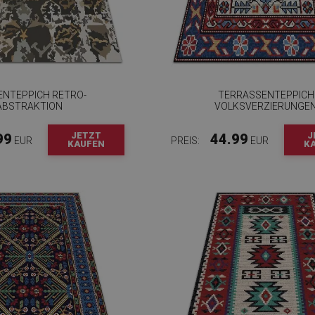
ENTEPPICH RETRO-
TERRASSENTEPPICH
ABSTRAKTION
VOLKSVERZIERUNGE
JETZT
J
99
44.99
EUR
PREIS:
EUR
KAUFEN
K