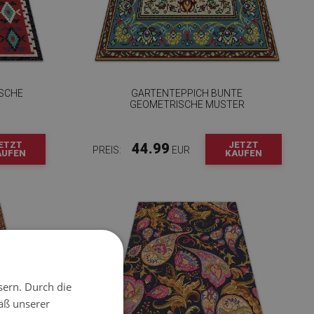
SCHE
GARTENTEPPICH BUNTE
GEOMETRISCHE MUSTER
ETZT
JETZT
44.99
PREIS:
EUR
AUFEN
KAUFEN
sern. Durch die
äß unserer