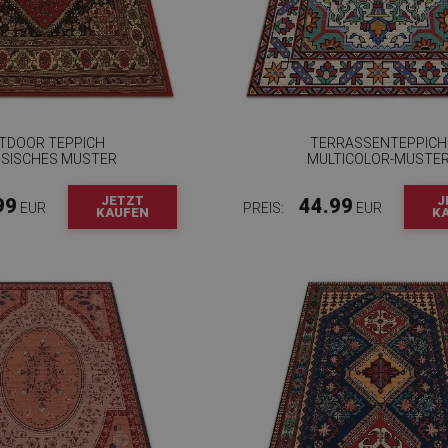
TDOOR TEPPICH
TERRASSENTEPPICH
SSISCHES MUSTER
MULTICOLOR-MUSTE
JETZT
J
99
44.99
EUR
PREIS:
EUR
KAUFEN
K