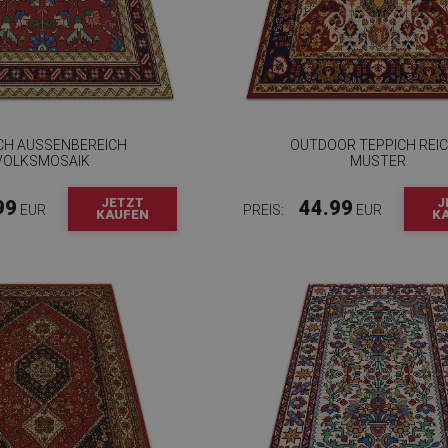
CH AUSSENBEREICH V
OUTDOOR TEPPICH REI
OLKSMOSAIK
MUSTER
JETZT
J
99
44.99
EUR
PREIS:
EUR
KAUFEN
K