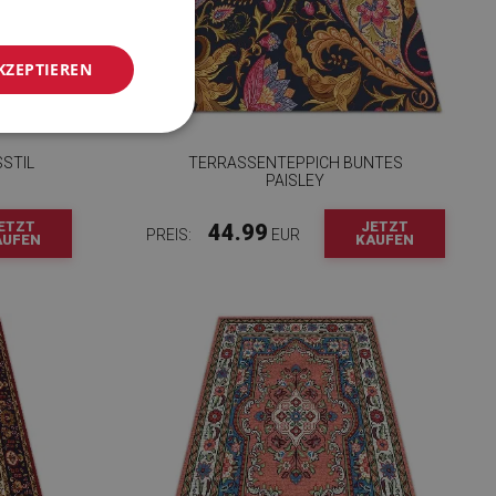
KZEPTIEREN
STIL
TERRASSENTEPPICH BUNTES
PAISLEY
ETZT
JETZT
44.99
PREIS:
EUR
AUFEN
KAUFEN