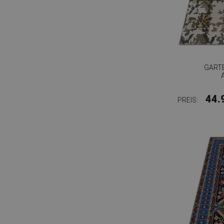
GART
44.
PREIS: