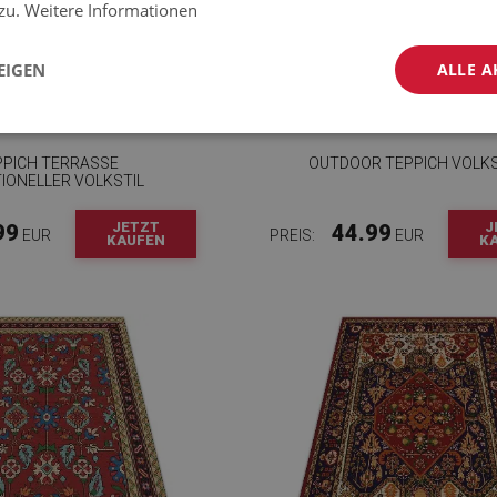
 zu.
Weitere Informationen
EIGEN
ALLE A
PPICH TERRASSE
OUTDOOR TEPPICH VOLKS
IONELLER VOLKSTIL
JETZT
J
99
44.99
EUR
PREIS:
EUR
KAUFEN
K