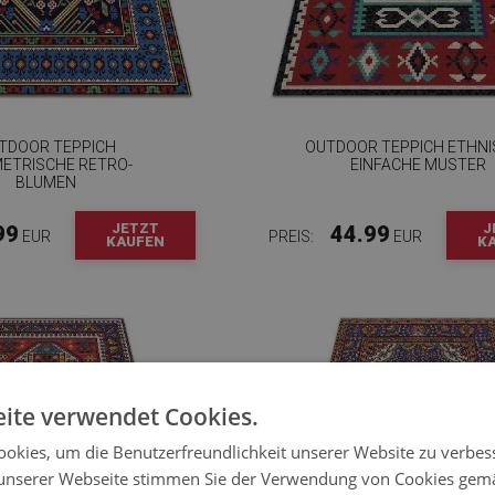
TDOOR TEPPICH
OUTDOOR TEPPICH ETHNI
ETRISCHE RETRO-
EINFACHE MUSTER
BLUMEN
JETZT
J
99
44.99
EUR
PREIS:
EUR
KAUFEN
K
ite verwendet Cookies.
okies, um die Benutzerfreundlichkeit unserer Website zu verbes
unserer Webseite stimmen Sie der Verwendung von Cookies gem