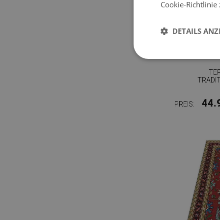
Cookie-Richtlinie
DETAILS ANZ
TE
TRADIT
44.
PREIS: