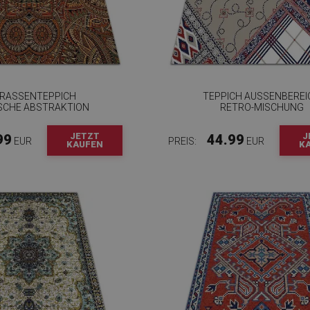
RASSENTEPPICH
TEPPICH AUSSENBEREIC
SCHE ABSTRAKTION
ETRO-MISCHUNG
JETZT
J
99
44.99
EUR
PREIS:
EUR
KAUFEN
K