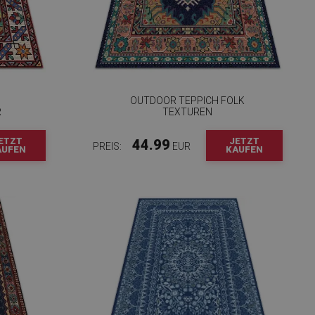
OUTDOOR TEPPICH FOLK
R
TEXTUREN
ETZT
JETZT
44.99
PREIS:
EUR
AUFEN
KAUFEN