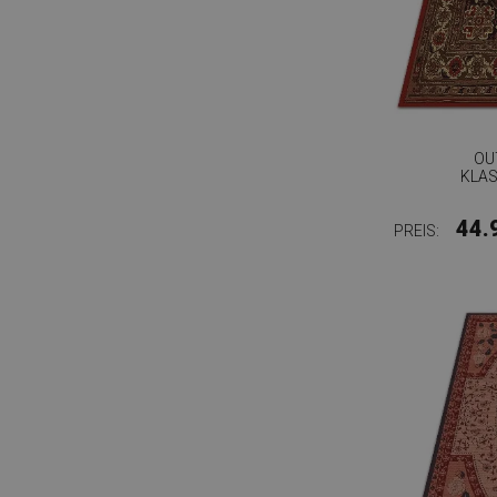
OU
KLA
44.
PREIS: