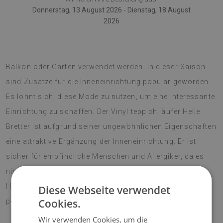
Donnerstag, 13 August 2026 - Dienstag, 18 August
2026
Der PVC-Teppich kann auch als Dekoration von Terrasse,
Balkon oder Garten verwendet werden. In dieser Saison
sind Zusätze für die Inneneinrichtung populär geworden.
Es lohnt sich, diese Mode zu nutzen, um eine interessante
Einrichtung zu schaffen. Der Vinyl teppich läufer Helle
Bretter ist aufgrund seiner ungewöhnlichen Eigenschaften
eine attraktive Ergänzung der Inneneinrichtung. Er ist
sicher für empfindliche Menschen und Allergiker, da es
nicht reizt oder sensibilisiert. Der Trend der Saison ist
Hippie-Stil, zu dem ein Vinylteppich mit Blumenmuster
Diese Webseite verwendet
Cookies.
perfekt passt.
Wir verwenden Cookies, um die