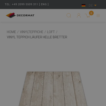
TEL: +49 2099 5509 311 [ ENG ]
DE
0
HOME
/
VINYLTEPPICHE
/
LOFT
/
VINYL TEPPICH LÄUFER HELLE BRETTER