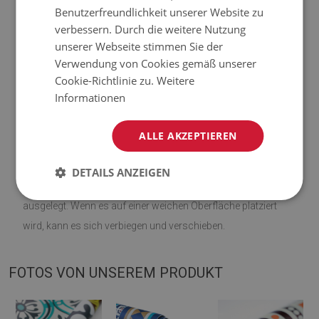
Benutzerfreundlichkeit unserer Website zu
verbessern. Durch die weitere Nutzung
♦
Material: Vinyl verstärkt mit PES-Netz;
unserer Webseite stimmen Sie der
Verwendung von Cookies gemäß unserer
♦
Dicke:
1,6 mm
;
Cookie-Richtlinie zu.
Weitere
Informationen
♦
Die Teppiche sind nicht rutschfest;
♦
Farbtöne von Teppichen können geringfügig von der
ALLE AKZEPTIEREN
Visualisierung abweichen.
DETAILS ANZEIGEN
♦
Die Matte ist für die Verwendung auf einer harten Oberfläche
ausgelegt. Wenn es auf einer weichen Oberfläche platziert
wird, kann es sich verbiegen und verschieben.
FOTOS VON UNSEREM PRODUKT