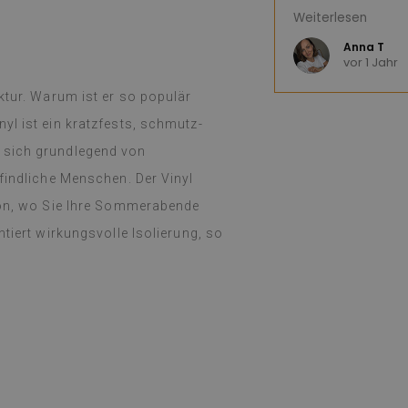
diesen Laden nu
Weiterlesen
(Von Google übe
Anna T
vor 1 Jahr
ktur. Warum ist er so populär
yl ist ein kratzfests, schmutz-
 sich grundlegend von
findliche Menschen. Der Vinyl
lkon, wo Sie Ihre Sommerabende
tiert wirkungsvolle Isolierung, so