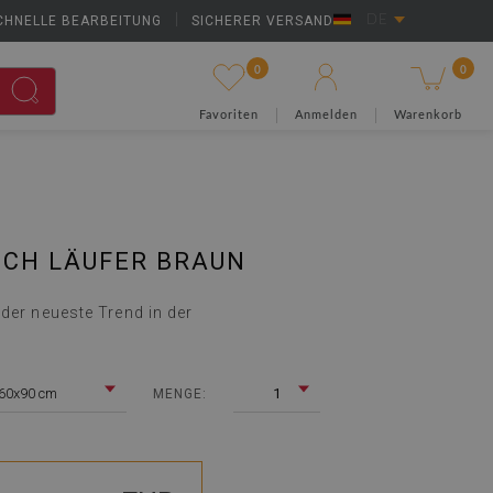
CHNELLE BEARBEITUNG
|
SICHERER VERSAND
DE
0
0
Favoriten
Anmelden
Warenkorb
ICH LÄUFER BRAUN
der neueste Trend in der
60x90 cm
1
MENGE: