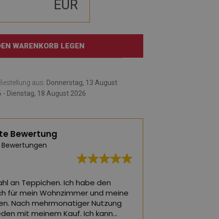
EUR
 DEN WARENKORB LEGEN
e Bestellung aus:
Donnerstag, 13 August
 - Dienstag, 18 August 2026
te Bewertung
 Bewertungen
hl an Teppichen. Ich habe den
Die schönsten Tepp
ch für mein Wohnzimmer und meine
ein Wohnzimmer o
en. Nach mehrmonatiger Nutzung
rieden mit meinem Kauf. Ich kann
(Von Google über