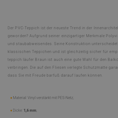
ntschied mich für einen Vintage-
rsischen Stil und einen runden Boho-
lattmuster. Die Teppiche sind
Dyed B
hr
vor 1 Jahr
legant und praktisch, vor allem für ein
Der PVC-Teppich ist der neueste Trend in der Innenarchite
übersetzt,
siehe Original
)
geworden? Aufgrund seiner einzigartiger Merkmale Polyvin
und staubabweisendes. Seine Konstruktion unterscheidet
klassischen Teppichen und ist gleichzeitig sicher für emp
teppich läufer Braun ist auch eine gute Wahl für den Ba
verbringen. Die auf den Fliesen verlegte Schutzmatte garan
dass Sie mit Freude barfuß darauf laufen können.
♦
Material: Vinyl verstärkt mit PES-Netz;
♦
Dicke:
1,6 mm
;