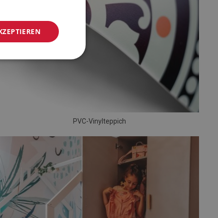
KZEPTIEREN
PVC-Vinylteppich