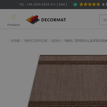
4.
TEL: +49 2099 5509 311 [ ENG ]
Produkte
HOME
/
VINYLTEPPICHE
/
BOHO
/
VINYL TEPPICH LÄUFER BR