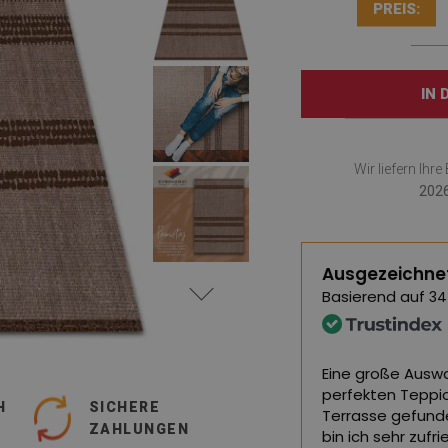
PREIS:
IN
Wir liefern Ihr
2026
Ausgezeichne
Basierend auf
34
nd von hervorragender Qualität, ich
Eine große Auswa
en.
perfekten Teppi
H
SICHERE
Terrasse gefund
ZAHLUNGEN
ersetzt,
siehe Original
)
bin ich sehr zuf