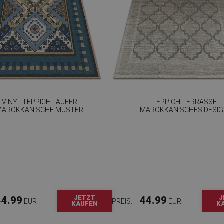
VINYL TEPPICH LÄUFER
TEPPICH TERRASSE
MAROKKANISCHE MUSTER
MAROKKANISCHES DESI
JETZT
J
44.99
44.99
EUR
PREIS:
EUR
KAUFEN
K