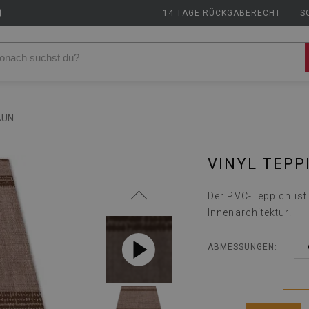
9
14 TAGE RÜCKGABERECHT
|
S
AUN
VINYL TEPP
Der PVC-Teppich ist 
Innenarchitektur.
ABMESSUNGEN: