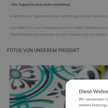
♦
Die Teppiche sind nicht rutschfest;
♦
Farbtöne von Teppichen können geringfügig von der Visualisie
♦
Die Matte ist für die Verwendung auf einer harten Oberfläche au
Oberfläche platziert wird, kann es sich verbiegen und verschieben.
FOTOS VON UNSEREM PRODUKT
Diese Webse
Wir verwenden Co
weitere Nutzung 