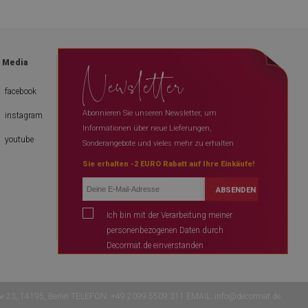
Newsletter
l Media
facebook
Abonnieren Sie unseren Newsletter, um
instagram
Informationen über neue Lieferungen,
youtube
Sonderangebote und vieles mehr zu erhalten
Sie erhalten -2 EURO Rabatt auf Ihre Einkäufe!
ABSENDEN
Ich bin mit der Verarbeitung meiner
personenbezogenen Daten durch
Decormat.de einverstanden
ße 23, 14195, Berlin TELEFON: +49 2099 5509 311 EMAIL:
info@decormat.de