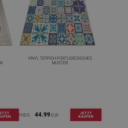
VINYL TEPPICH PORTUGIESISCHES
GN
MUSTER
ETZT
JETZT
44.99
PREIS:
EUR
AUFEN
KAUFEN