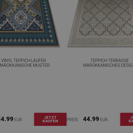
VINYL TEPPICH LÄUFER
TEPPICH TERRASSE
MAROKKANISCHE MUSTER
MAROKKANISCHES DESI
JETZT
J
44.99
44.99
EUR
PREIS:
EUR
KAUFEN
K