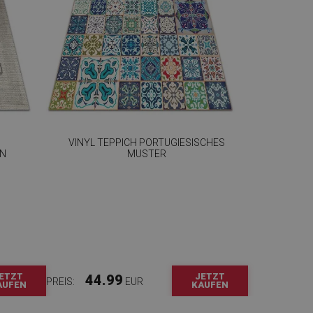
VINYL TEPPICH PORTUGIESISCHES
GN
MUSTER
ETZT
JETZT
44.99
PREIS:
EUR
AUFEN
KAUFEN