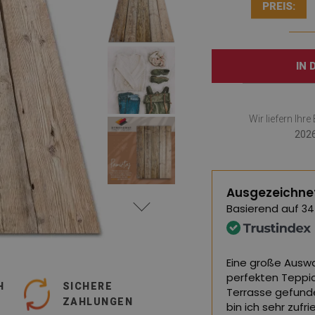
PREIS:
IN
Wir liefern Ihr
2026
Ausgezeichne
Basierend auf
34
nd von hervorragender Qualität, ich
Eine große Auswa
en.
perfekten Teppi
H
SICHERE
Terrasse gefund
ZAHLUNGEN
ersetzt,
siehe Original
)
bin ich sehr zuf