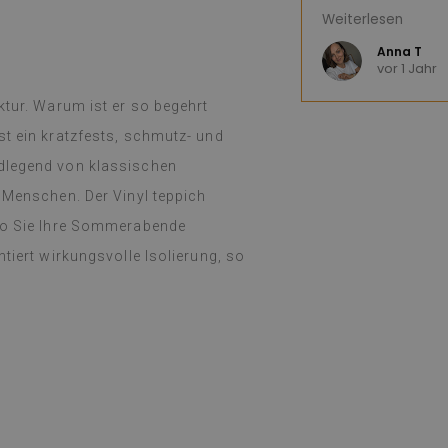
diesen Laden nu
Weiterlesen
(Von Google übe
Anna T
vor 1 Jahr
ktur. Warum ist er so begehrt
st ein kratzfests, schmutz- und
ndlegend von klassischen
e Menschen. Der Vinyl teppich
 wo Sie Ihre Sommerabende
tiert wirkungsvolle Isolierung, so