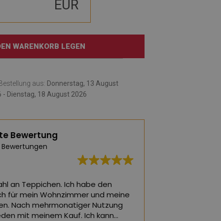
EUR
 DEN WARENKORB LEGEN
e Bestellung aus:
Donnerstag, 13 August
 - Dienstag, 18 August 2026
te Bewertung
 Bewertungen
hl an Teppichen. Ich habe den
Die schönsten Tepp
ch für mein Wohnzimmer und meine
ein Wohnzimmer o
en. Nach mehrmonatiger Nutzung
rieden mit meinem Kauf. Ich kann
(Von Google über