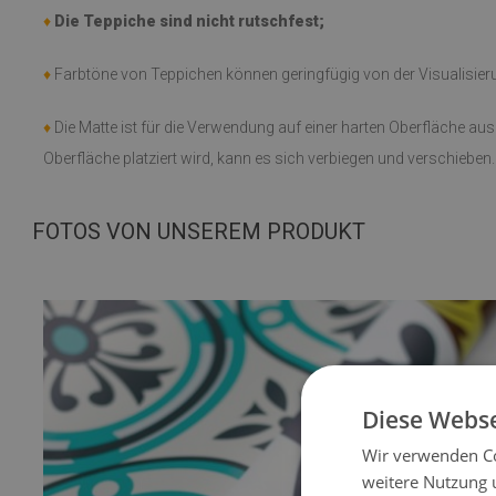
♦
Die Teppiche sind nicht rutschfest;
♦
Farbtöne von Teppichen können geringfügig von der Visualisie
♦
Die Matte ist für die Verwendung auf einer harten Oberfläche au
Oberfläche platziert wird, kann es sich verbiegen und verschieben.
FOTOS VON UNSEREM PRODUKT
Diese Webse
Wir verwenden Co
weitere Nutzung 