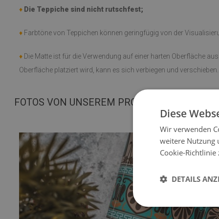
♦
Die Teppiche sind nicht rutschfest;
♦
Farbtöne von Teppichen können geringfügig von der Visualisie
♦
Die Matte ist für die Verwendung auf einer harten Oberfläche au
Oberfläche platziert wird, kann es sich verbiegen und verschieben.
FOTOS VON UNSEREM PRODUKT
Diese Webse
Wir verwenden Co
weitere Nutzung 
Cookie-Richtlinie
DETAILS ANZ