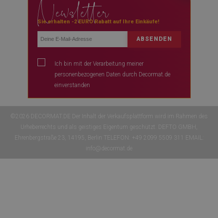
Newsletter
instagram
Kontakt
youtube
Sie erhalten -2 EURO Rabatt auf Ihre Einkäufe!
Blog
Fragen & Antworten
ABSENDEN
Ich bin mit der Verarbeitung meiner
personenbezogenen Daten durch Decormat.de
einverstanden
©2026 DECORMAT.DE Der Inhalt der Verkaufsplattform wird im Rahmen des
Urheberrechts und als geistiges Eigentum geschützt. DEFTO GMBH,
Ehrenbergstraße 23, 14195, Berlin TELEFON: +49 2099 5509 311 EMAIL:
info@decormat.de