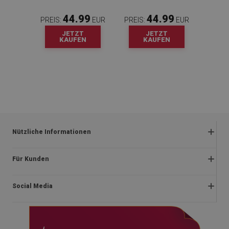
44.99
44.99
PREIS:
EUR
PREIS:
EUR
JETZT
JETZT
KAUFEN
KAUFEN
Nützliche Informationen
Rückgabe und beanstandungen
Für Kunden
Satzung
Impressum
Datenschutzerklärung
Social Media
Über uns
Lieferung
Montageanleitung
Rücktrittsrecht
facebook
Blog
Zahlungen