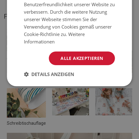
Benutzerfreundlichkeit unserer Website zu
verbessern. Durch die weitere Nutzung
FOTOS VON UNSEREM PRODUKT
unserer Webseite stimmen Sie der
Verwendung von Cookies gemäß unserer
Cookie-Richtlinie zu.
Weitere
Informationen
ALLE AKZEPTIEREN
DETAILS ANZEIGEN
Schreibtischunterlage
Deskpad
Schreibtischauflage