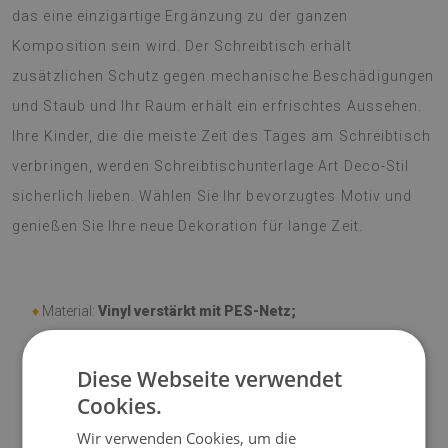
das eine einzigartige Ergänzung zu der ganzen
Komposition sein wird. Der Schreibtisch erhält
zusätzlichen Schutz gegen mechanische Beschädigungen
und Staub und Ihr Raum erhält ein erfrischtes Aussehen.
Ihre Kinder, die die meiste Zeit des Tages am Schreibtisch
verbringen, werden Schreibtischunterlage Art Deco-Stil
sicherlich lieben. Wählen Sie Ihr bevorzugtes Motiv und
genießen Sie Ihre neue Dekoration für lange Zeit.
♦
Material:
Vinyl verstärkt mit PES-Netz;
♦
Dicke:
1,6 mm
;
Diese Webseite verwendet
Cookies.
♦
Mattentöne können geringfügig von der Visualisierung
abweichen.
Wir verwenden Cookies, um die