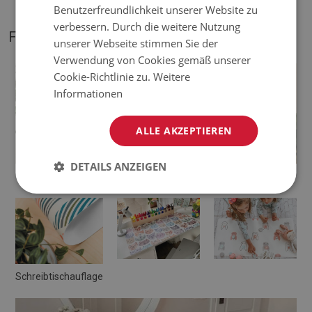
Benutzerfreundlichkeit unserer Website zu
verbessern. Durch die weitere Nutzung
FOTOS VON UNSEREM PRODUKT
unserer Webseite stimmen Sie der
Verwendung von Cookies gemäß unserer
Cookie-Richtlinie zu.
Weitere
Informationen
ALLE AKZEPTIEREN
DETAILS ANZEIGEN
Schreibtischunterlage
Deskpad
Schreibtischauflage