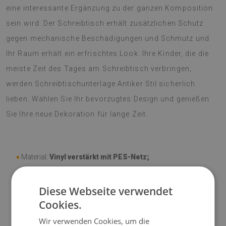
eine interessante Ergänzung zu der ganzen Komposition
sein wird. Der Schreibtisch erhält zusätzlichen Schutz
gegen mechanische Beschädigungen und Schmutz und
Ihr Raum erhält ein erfrischtes Look. Ihre Kinder, die die
meiste Zeit des Tages am Schreibtisch verbringen,
werden Schreibtischunterlage Antiker Stil sicherlich
lieben. Wählen Sie Ihr bevorzugtes Design und genießen
Sie Ihre neue Dekoration für lange Zeit.
♦
Material:
Vinyl verstärkt mit PES-Netz;
♦
Dicke:
1,6 mm
;
Diese Webseite verwendet
Cookies.
♦
Mattentöne können geringfügig von der Visualisierung
abweichen.
Wir verwenden Cookies, um die