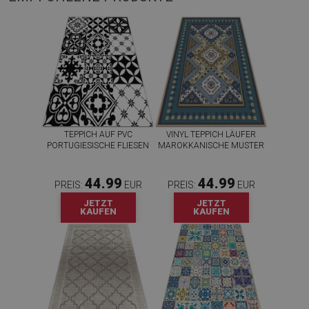
TEPPICH AUF PVC
VINYL TEPPICH LÄUFER
PORTUGIESISCHE FLIESEN
MAROKKANISCHE MUSTER
44.99
44.99
PREIS:
EUR
PREIS:
EUR
JETZT
JETZT
KAUFEN
KAUFEN