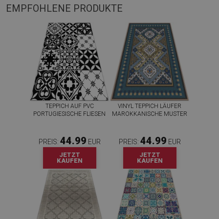
EMPFOHLENE PRODUKTE
TEPPICH AUF PVC
VINYL TEPPICH LÄUFER
PORTUGIESISCHE FLIESEN
MAROKKANISCHE MUSTER
44.99
44.99
PREIS:
EUR
PREIS:
EUR
JETZT
JETZT
KAUFEN
KAUFEN