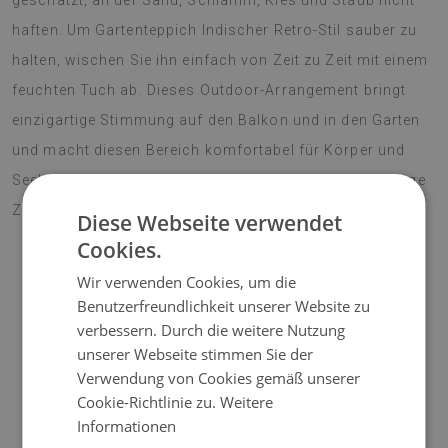
geschätzt, an der Sand, Schlamm, Kies und Staub nicht
haften. Um Gartenteppich Indischer Retro-Stil sauber zu
halten, wischen Sie ihn einfach von Zeit zu Zeit mit einem
feuchten Tuch ab. Dieses Outdoor-Arrangement bringt
einzigartige Stimmung auf den Balkon und in den Garten
und macht diesen Bereich komfortabel für Körper und
Seele. Lebendige Farben erfreuen das Auge für eine lange
Zeit. Machen Sie Ihre Terrasse zu einem Blickfang!
Diese Webseite verwendet
Cookies.
Wir verwenden Cookies, um die
♦
Material:
Vinyl verstärkt mit PES-Netz;
Benutzerfreundlichkeit unserer Website zu
verbessern. Durch die weitere Nutzung
♦
Dicke:
1,6 mm;
unserer Webseite stimmen Sie der
Verwendung von Cookies gemäß unserer
♦
Die Teppiche sind nicht rutschfest;
Cookie-Richtlinie zu.
Weitere
Informationen
♦
Farbtöne von Teppichen können geringfügig von der