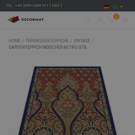
TEL: +49 2099 5509 311 [ ENG ]
DE
0
HOME
/
TERRASSENTEPPICHE
/
VINTAGE
/
GARTENTEPPICH INDISCHER RETRO-STIL